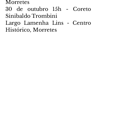
Morretes
30 de outubro 15h - Coreto 
Sinibaldo Trombini
Largo Lamenha Lins - Centro 
Histórico, Morretes
Ipiranga, Bocaiúva do Sul, 
Guaraqueçaba e Balsa Nova: 
mais informações em breve.
Entrada gratuita
FICHA TÉCNICA - DUOS
Direção musical: Daniel 
Migliavacca
Músicos: Daniel Migliavacca, 
Caíto Marcondes, Gabriel Vieira, 
Glauco Solter, Izabel Padovani, 
Mario Conde e Sérgio Albach