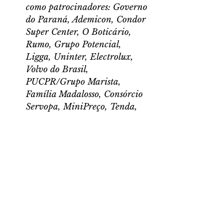
como patrocinadores: Governo 
do Paraná, Ademicon, Condor 
Super Center, O Boticário, 
Rumo, Grupo Potencial, 
Ligga, Uninter, Electrolux, 
Volvo do Brasil, 
PUCPR/Grupo Marista, 
Família Madalosso, Consórcio 
Servopa, MiniPreço, Tenda, 
Favretto, Abrasel-PR, Super 
Muffato, Valor Real 
Construtora, Realiza Eventos e 
Festtone. A programação 
ocorre de 24 de novembro a 6 
de janeiro, com apresentações 
até 23 de dezembro.