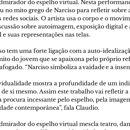
admirador do espelho virtual. Nesta performanc
u no mito grego de Narciso para refletir sobre 
 redes sociais. O artista usa o corpo e o movi
cussão sobre autoimagem, exposição digital e 
l e suas representações nas telas.
o tem uma forte ligação com a auto-idealização
ito do jovem que se apaixona pelo próprio refl
ogado. “Narciso simboliza a vaidade e a insens
idualidade mostra a profundidade de um indi
de si mesmo. Assim este trabalho vai refletir a
 a procura incessante pelo espelho, pela image
dade contemporânea”, fala Claudio.
dmirador do espelho virtual mescla teatro, dan