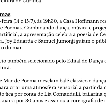
feitura de Curitiba.
emas
-feira (14 e 15/7), às 19h30, a Casa Hoffmann re
e Poemas. Combinando dança, música e projeç
rtificial, a apresentação celebra a poesia de Cec
a, Joy Eduarda e Samuel Jumonji guiam o públi
co do mar.
jeto também selecionado pelo Edital de Dança
tura.
de Mar de Poema mesclam balé clássico e dança
ra criar uma atmosfera sensorial a partir da o
ção fica por conta de Lia Comandulli, bailarina 
Guaíra por 30 anos e assinou a coreografia de 