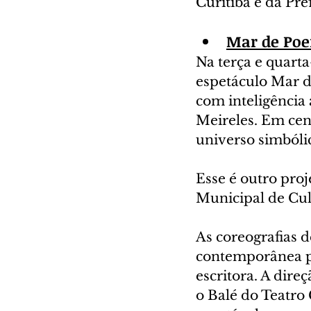
Curitiba e da Pre
Mar de Po
Na terça e quarta
espetáculo Mar d
com inteligência a
Meireles. Em cen
universo simbóli
Esse é outro pro
Municipal de Cul
As coreografias 
contemporânea pa
escritora. A dire
o Balé do Teatro 