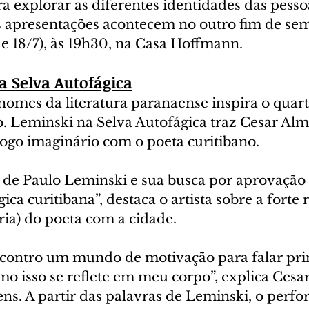
 explorar as diferentes identidades das pessoa
 As apresentações acontecem no outro fim de se
7 e 18/7), às 19h30, na Casa Hoffmann.
a Selva Autofágica
omes da literatura paranaense inspira o quart
. Leminski na Selva Autofágica traz Cesar Al
ogo imaginário com o poeta curitibano. 
z de Paulo Leminski e sua busca por aprovação 
ca curitibana”, destaca o artista sobre a forte 
ria) do poeta com a cidade.
encontro um mundo de motivação para falar pri
o isso se reflete em meu corpo”, explica Cesar
ns. A partir das palavras de Leminski, o perfo