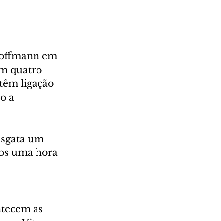
Hoffmann em 
m quatro 
têm ligação 
o a 
esgata um 
ídos uma hora 
ntecem as 