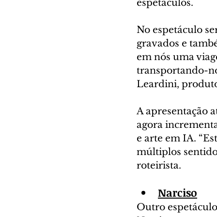
espetáculos.
No espetáculo se
gravados e também
em nós uma viage
transportando-no
Leardini, produto
A apresentação a
agora incrementa
e arte em IA. “Es
múltiplos sentido
roteirista.
Narciso
Outro espetáculo