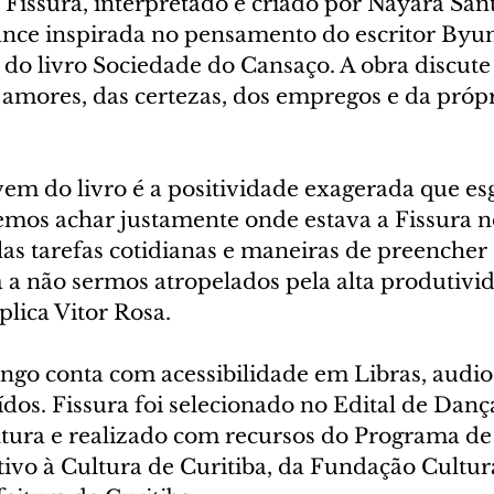
Fissura, interpretado e criado por Nayara Sant
nce inspirada no pensamento do escritor Byu
do livro Sociedade do Cansaço. A obra discute a
 amores, das certezas, dos empregos e da própr
em do livro é a positividade exagerada que esg
emos achar justamente onde estava a Fissura 
as tarefas cotidianas e maneiras de preencher 
 a não sermos atropelados pela alta produtivid
lica Vitor Rosa.
ngo conta com acessibilidade em Libras, audio
ídos. Fissura foi selecionado no Edital de Dan
tura e realizado com recursos do Programa de 
ivo à Cultura de Curitiba, da Fundação Cultura