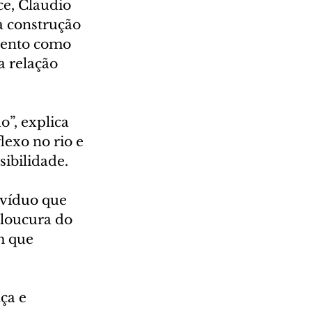
e, Claudio 
a construção 
mento como 
a relação 
”, explica 
exo no rio e 
ibilidade. 
víduo que 
 loucura do 
m que 
ça e 