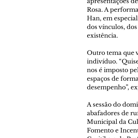
apresentações de 
Rosa. A performa
Han, em especial 
dos vínculos, dos
existência.
Outro tema que v
indivíduo. “Quis
nos é imposto pel
espaços de forma
desempenho”, exp
A sessão do domi
abafadores de ru
Municipal da Cul
Fomento e Incent