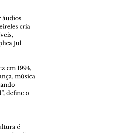
 áudios 
ireles cria 
eis, 
ica Jul 
ez em 1994, 
ança, música 
vando 
, define o 
ltura é 