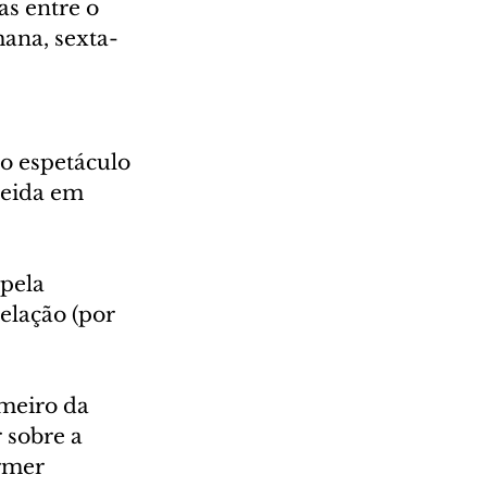
s entre o 
mana, sexta-
o espetáculo 
meida em 
pela 
relação (por 
meiro da 
 sobre a 
rmer 