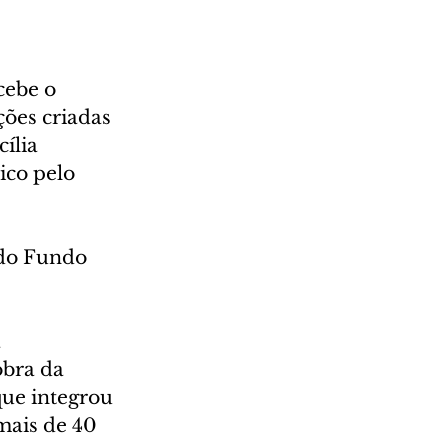
cebe o 
ões criadas 
ília 
co pelo 
 do Fundo 
 
bra da 
que integrou 
mais de 40 