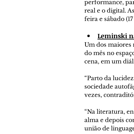
performance, para
real e o digital.
feira e sábado (1
Leminski n
Um dos maiores n
do mês no espaço
cena, em um diál
“Parto da lucide
sociedade autofági
vezes, contraditó
“Na literatura, 
alma e depois com
união de linguage