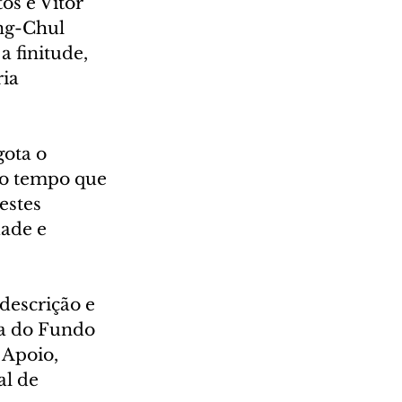
os e Vitor 
ng-Chul 
 finitude, 
ia 
ota o 
no tempo que 
estes 
ade e 
descrição e 
ça do Fundo 
Apoio, 
l de 