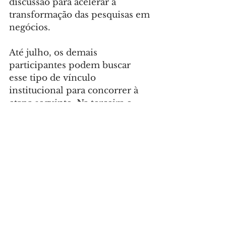
discussão para acelerar a 
transformação das pesquisas em 
negócios.
Até julho, os demais 
participantes podem buscar 
esse tipo de vínculo 
institucional para concorrer à 
etapa seguinte. Na terceira e 
última fase do programa, 
prevista para setembro, serão 
selecionados 10 finalistas, os 
quais receberão investimento 
individual do Estado no valor 
de R$ 200 mil. Esse recurso 
financeiro deve ser aplicado na 
fase final de maturação 
tecnológica e preparação para a 