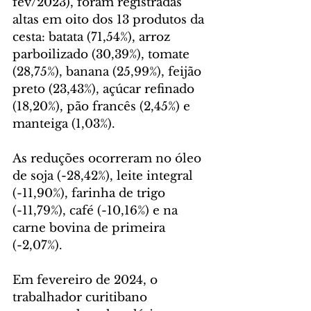
fev/2023), foram registradas 
altas em oito dos 13 produtos da 
cesta: batata (71,54%), arroz 
parboilizado (30,39%), tomate 
(28,75%), banana (25,99%), feijão 
preto (23,43%), açúcar refinado 
(18,20%), pão francês (2,45%) e 
manteiga (1,03%).
As reduções ocorreram no óleo 
de soja (-28,42%), leite integral 
(-11,90%), farinha de trigo 
(-11,79%), café (-10,16%) e na 
carne bovina de primeira 
(-2,07%).
Em fevereiro de 2024, o 
trabalhador curitibano 