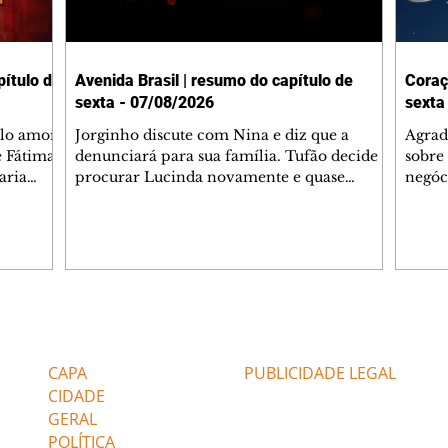
ítulo de
Avenida Brasil | resumo do capítulo de
Coraç
sexta - 07/08/2026
sexta
elo amor
Jorginho discute com Nina e diz que a
Agrad
e Fátima
denunciará para sua família. Tufão decide
sobre 
aria
procurar Lucinda novamente e quase
negóc
u
encontra Nina no lixão. Débora se
Janet
do,
preocupa com Jorginho. Monalisa pede que
Verôn
esteve
Olenka não a deixe sozinha. Tufão
inform
 Alika o
encontra Jorginho e o leva para casa. Max é
procu
. Chinua
hostil com Carminha. Diógenes se irrita
que e
quando Tavinho diz que não negociará o
decep
 Pascoal
passe de Roni por causa de sua sexualidade.
que s
Editorias
Editais Certificados
re que
Janaína admite para Jorginho que Lúcio e
preoc
r aos
Max estavam envolvidos na tentativa de
Cinar
CAPA
PUBLICIDADE LEGAL
assalto à
desco
CIDADE
GERAL
POLÍTICA