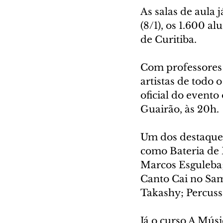
As salas de aula 
(8/1), os 1.600 a
de Curitiba.
Com professores d
artistas de todo o
oficial do evento
Guairão, às 20h.
Um dos destaques
como Bateria de 
Marcos Esguleba;
Canto Cai no Sa
Takashy; Percuss
Já o curso A Mús