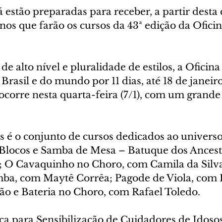
já estão preparadas para receber, a partir desta 
lunos que farão os cursos da 43ª edição da Ofici
e alto nível e pluralidade de estilos, a Oficina 
 Brasil e do mundo por 11 dias, até 18 de janeir
 ocorre nesta quarta-feira (7/1), com um grande
 é o conjunto de cursos dedicados ao universo
Blocos e Samba de Mesa – Batuque dos Ancestr
 O Cavaquinho no Choro, com Camila da Silva;
mba, com Maytê Corrêa; Pagode de Viola, com 
ão e Bateria no Choro, com Rafael Toledo.
ica para Sensibilização de Cuidadores de Idoso