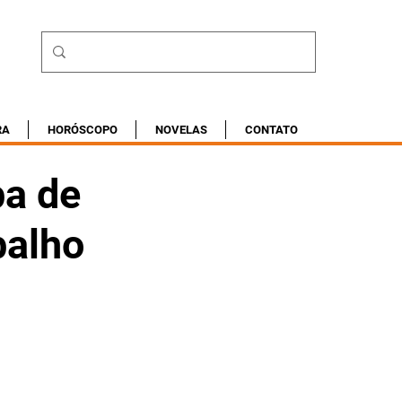
RA
HORÓSCOPO
NOVELAS
CONTATO
ba de
balho