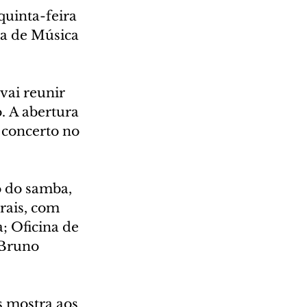
quinta-feira 
na de Música 
vai reunir 
o. A abertura 
 concerto no 
 do samba, 
ais, com 
 Oficina de 
Bruno 
s mostra aos 