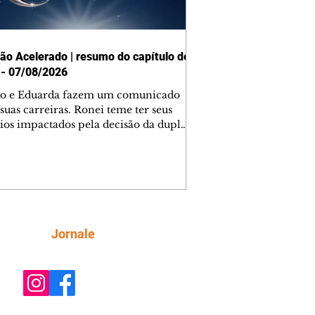
ão Acelerado | resumo do capítulo de
 - 07/08/2026
o e Eduarda fazem um comunicado
suas carreiras. Ronei teme ter seus
ios impactados pela decisão da dupla.
e decide prestar queixa contra
ica. Gael descobre que Naiane passou
ações sigilosas para Talita. Ronei
ra Verônica novamente e descobre
la deixou Bom Retorno. Gael se
ciona com Naiane. Valéria anuncia
e mudará de país, e Eduarda se
Siga
Jornale
upa com Sol. Palhares desconfia de
a em relação a Zilá. Ronei e Cinara
nfia