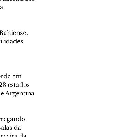
a 
Bahiense, 
ilidades 
orde em 
23 estados 
e Argentina 
rregando 
alas da 
rceira da 