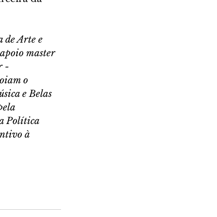
 de Arte e 
 apoio master 
 - 
oiam o 
sica e Belas 
ela 
 Política 
ntivo à 