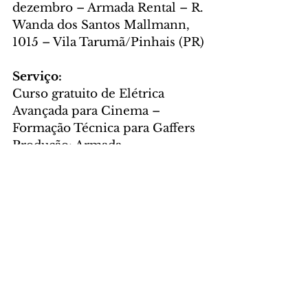
dezembro – Armada Rental – R. 
Wanda dos Santos Mallmann,  
1015 – Vila Tarumã/Pinhais (PR)
Serviço:
Curso gratuito de Elétrica 
Avançada para Cinema – 
Formação Técnica para Gaffers
Produção: Armada 
Rental/Armada Academy
Carga horária: 50h | Vagas: 40 
por cidade | Gratuito
Inscrições e informações 
neste 
link
Foto: Divulgação/Armada 
Academy