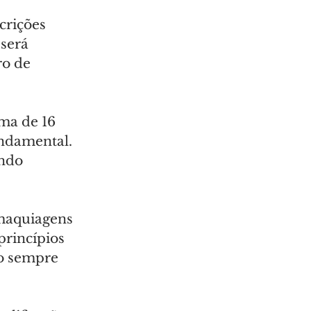
crições 
será 
o de 
ma de 16 
ndamental. 
ndo 
 maquiagens 
princípios 
do sempre 