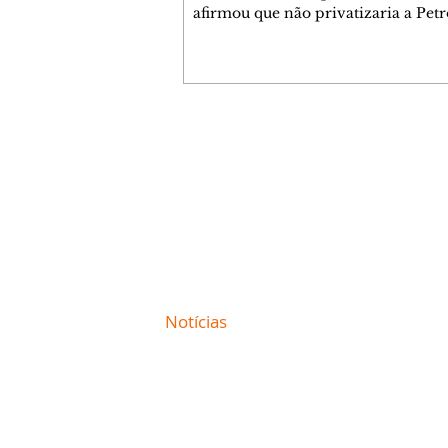
afirmou que não privatizaria a Petr
Banco do Brasil e a Caixa Econômi
Federal, mas admitiu a privatizaçã
segmentos do gás, se eleito. As decl
ocorreram nesta sexta-feira, 7, dur
sabatina da GloboNews. Ao ser que
sobre vender partes da Petrobras, 
Contato comercial
respondeu: "Depende. A Petrobras e
mmjornale@gmail.com
deixando muito a desejar na área de
Telefone: (41) 99978-9956
Em seguida, afirmou: "Agora, você 
Redação
E-mail:
redacaojornale@gmail.com
Site de
Notícias
de Curitiba / Paraná