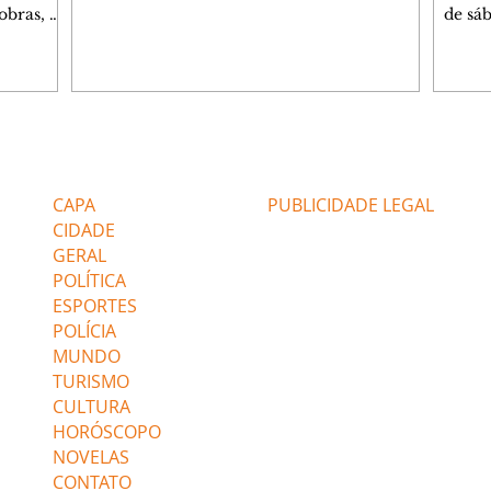
semáforo no cruzamento das ruas
obras, o
de sáb
Engenheiros Rebouças e Comendador
ca
quart
Franco, no bairro Rebouças. Uma equipe da
o de
Curiti
GM foi acionada pelo Núcleo Matriz para
arações
nacion
atender a uma denúncia de furto no local.
ante
Hugo 
Quando os guardas chegaram, o suspeito já
stionado
autor
havia sido detido por populares, que o
Caiado
minut
Editorias
Editais Certificados
apontaram como autor do crime. Durante a
stá
conve
verificação, os agentes constataram que o s
 gás".
a agen
CAPA
PUBLICIDADE LEGAL
não po
Confi
CIDADE
GERAL
POLÍTICA
ESPORTES
POLÍCIA
MUNDO
TURISMO
CULTURA
HORÓSCOPO
NOVELAS
CONTATO