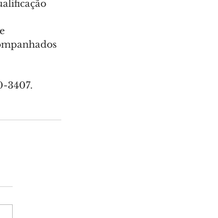
alificação 
 
e 
companhados 
0-3407.