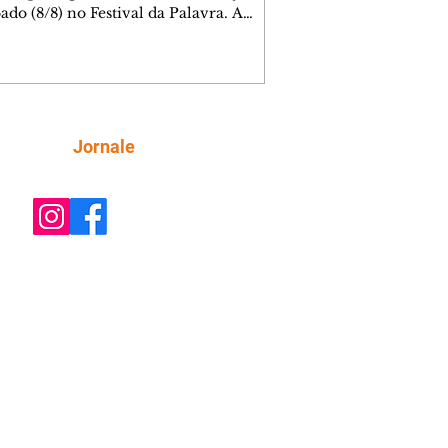
ado (8/8) no Festival da Palavra. A
a edição do evento movimenta
ba com diversos autores locais,
ais e internacionais, incluindo Valter
Mãe. Os ingressos para a mesa do
 foram esgotados em menos de cinco
os. Outras atrações, como mesas de
Siga
Jornale
rsa e espetáculos teatrais, completam
da do dia, totalmente gratuita.
ra AQUI os outros participantes. A De