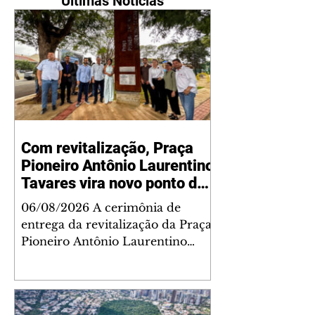
Últimas Notícias
Com revitalização, Praça
Pioneiro Antônio Laurentino
Tavares vira novo ponto de
encontro para famílias e
06/08/2026 A cerimônia de
moradores do Jardim
entrega da revitalização da Praça
Liberdade
Pioneiro Antônio Laurentino
Tavares, localizada no
cruzamento da Avenida dos
Palmares com as ruas Laudelino
Pedro da Silva e Dr. Chrisóstomo