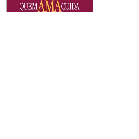
Quem Ama Cuida | resumo
do capítulo de sábado -
08/08/2026
Suely avisa a Ademir para não
chegar mais perto dela. Nancy
sente a indiferença de Camilo.
Tiago diz a Ingrid que ela não
tem competência para presidir a
joalheria. André conta a Pedro
que a associação de advogados
expulsou Ademir. Laurentino
contrata Adriana para servir no
restaurante. Adriana vê Pedro e