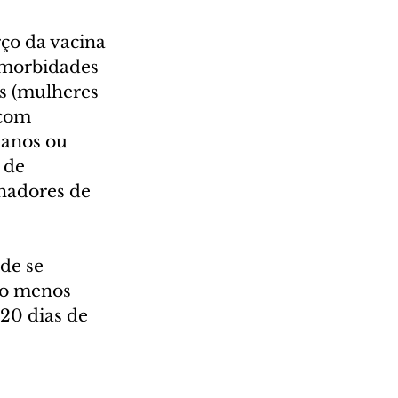
ço da vacina 
omorbidades 
s (mulheres 
 com 
anos ou 
 de 
hadores de 
de se 
ao menos 
20 dias de 