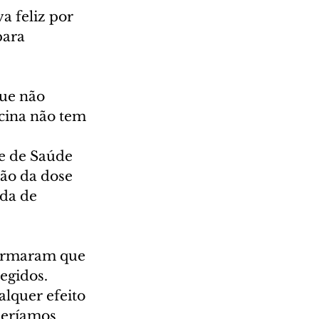
a feliz por 
para 
ue não 
acina não tem 
e de Saúde 
ão da dose 
da de 
firmaram que 
egidos.
alquer efeito 
deríamos 