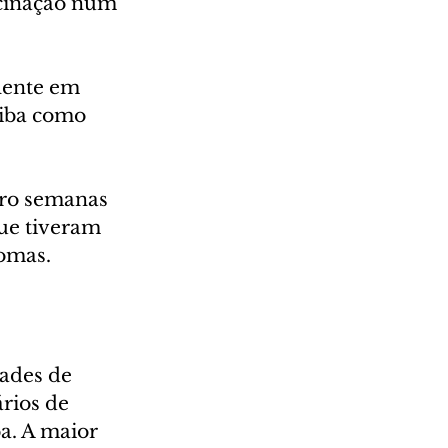
cinação num 
lente em 
iba como 
ro semanas 
que tiveram 
tomas.
ades de 
rios de 
a. A maior 