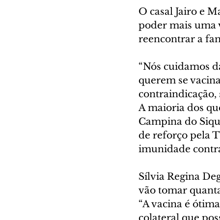
O casal Jairo e M
poder mais uma v
reencontrar a fam
“Nós cuidamos d
querem se vacinar
contraindicação, 
A maioria dos qu
Campina do Sique
de reforço pela 
imunidade contra
Sílvia Regina Deg
vão tomar quanta
“A vacina é ótima
colateral que pos