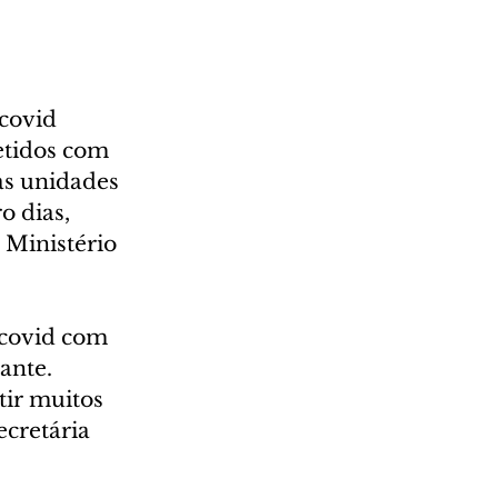
covid 
tidos com 
as unidades 
 dias, 
 Ministério 
 covid com 
ante. 
ir muitos 
ecretária 