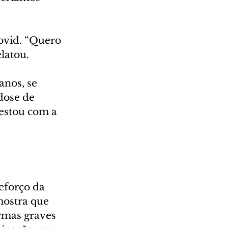
ovid. “Quero 
latou.
nos, se 
dose de 
 estou com a 
eforço da 
mostra que 
rmas graves 