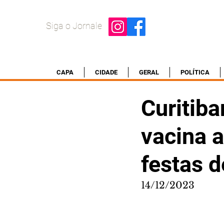
Siga o Jornale
CAPA
CIDADE
GERAL
POLÍTICA
Curitiba
vacina a
festas d
14/12/2023