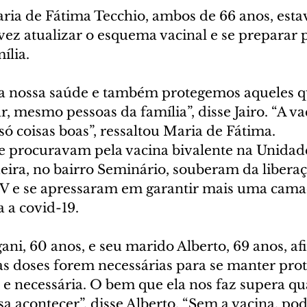
aria de Fátima Tecchio, ambos de 66 anos, estav
ez atualizar o esquema vacinal e se preparar 
ília.
a nossa saúde e também protegemos aqueles q
, mesmo pessoas da família”, disse Jairo. “A v
só coisas boas”, ressaltou Maria de Fátima.
e procuravam pela vacina bivalente na Unidad
ira, no bairro Seminário, souberam da liberaç
TV e se apressaram em garantir mais uma cama
 a covid-19.
ani, 60 anos, e seu marido Alberto, 69 anos, a
s doses forem necessárias para se manter prot
 e necessária. O bem que ela nos faz supera qu
sa acontecer”, disse Alberto. “Sem a vacina, po