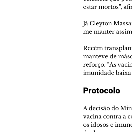
estar mortos”, af
Já Cleyton Massa
me manter assim, 
Recém transplant
manteve de másca
reforço. “As vaci
imunidade baixa 
Protocolo
A decisão do Min
vacina contra a 
os idosos e imun