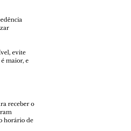
edência 
zar 
el, evite 
é maior, e 
ra receber o 
eram 
 horário de 