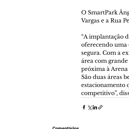
O SmartPark Ânge
Vargas e a Rua Pe
“A implantação da
oferecendo uma o
segura. Com a ex
área com grande 
próxima à Arena 
São duas áreas b
estacionamento q
competitivo”, di
Comentários