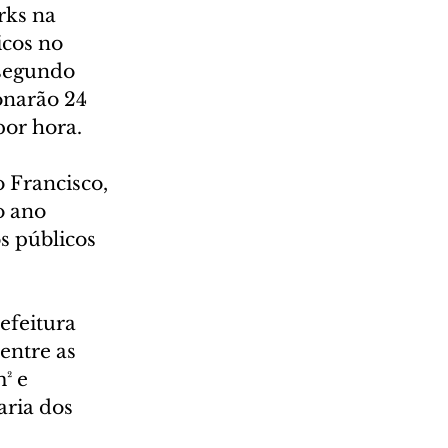
rks na 
cos no 
 segundo 
narão 24 
por hora.
 Francisco, 
 ano 
s públicos 
efeitura 
entre as 
² e 
ria dos 