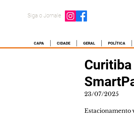
Siga o Jornale
CAPA
CIDADE
GERAL
POLÍTICA
Curitiba
SmartPa
23/07/2025
Estacionamento va