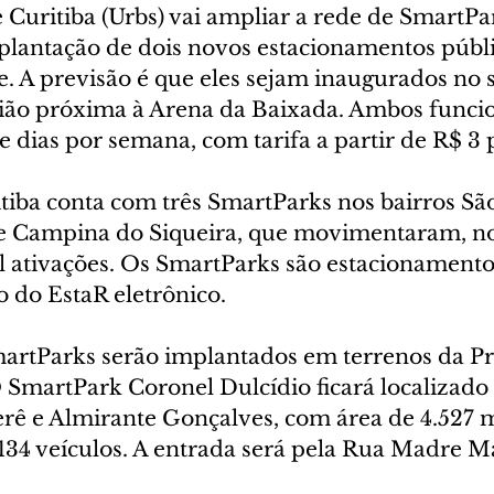
 Curitiba (Urbs) vai ampliar a rede de SmartPa
plantação de dois novos estacionamentos públi
e. A previsão é que eles sejam inaugurados no
ião próxima à Arena da Baixada. Ambos funcio
te dias por semana, com tarifa a partir de R$ 3 
tiba conta com três SmartParks nos bairros São
 e Campina do Siqueira, que movimentaram, no
il ativações. Os SmartParks são estacionamento
 do EstaR eletrônico.
artParks serão implantados em terrenos da Pr
 SmartPark Coronel Dulcídio ficará localizado 
berê e Almirante Gonçalves, com área de 4.527 m
134 veículos. A entrada será pela Rua Madre Ma