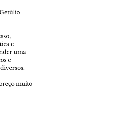
Getúlio 
sso, 
ica e 
ender uma 
os e 
diversos. 
preço muito 