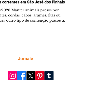
e correntes em São José dos Pinhais
/2026 Manter animais presos por
tes, cordas, cabos, arames, fitas ou
uer outro tipo de contenção passou a
roibido em São José dos Pinhais. A
ça está prevista na Lei Municipal nº
/2026, que alterou a Lei nº 4.231/2023
orça as normas de proteção e bem-
 animal no município. A nova
ação já está em vigor e busca
ientizar a população sobre a
Siga
Jornale
tância da guarda responsável, além
ibir práticas que comprometam a
física