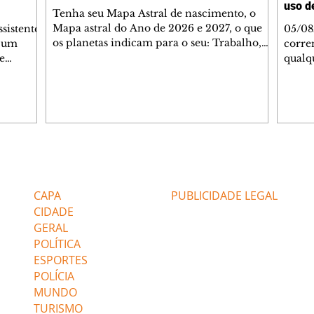
uso d
Tenha seu Mapa Astral de nascimento, o
Mapa astral do Ano de 2026 e 2027, o que
sistente
05/08
os planetas indicam para o seu: Trabalho,
a um
corren
Amor, Dinheiro, Saúde e Família. Estudo
e
qualq
com 35 páginas. Adquira já através da nossa
 com
ser p
loja virtual ou na loja física: rua Emiliano
amorada
mudan
Perneta 30 – loja 21 – galeria Cezar Franco
ento com
4.960
– centro – Curitiba. Você pode pedir
 a
e ref
também através do nosso Whatsapp e
akan se
estar
receber seu livro virtual: (41) 99719-0645.
o.
legisl
Escute o programa Bom Dia Astral através
sobre a
consc
Editorias
Editais Certificados
da Rádio Cultura AM 930 e t
e o
impor
uestão de
de co
CAPA
PUBLICIDADE LEGAL
saúde 
CIDADE
GERAL
POLÍTICA
ESPORTES
POLÍCIA
MUNDO
TURISMO