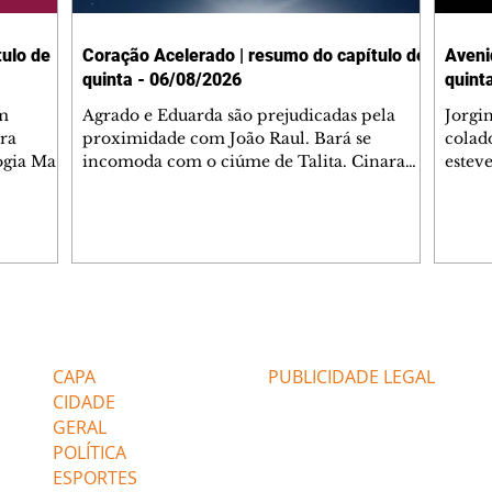
ulo de
Coração Acelerado | resumo do capítulo de
Aveni
quinta - 06/08/2026
quint
m
Agrado e Eduarda são prejudicadas pela
Jorgi
ra
proximidade com João Raul. Bará se
colad
ogia Mau
incomoda com o ciúme de Talita. Cinara
estev
e Rafael
desabafa com Ronei e decide passar uns
infor
dias na casa de Palhares. Agrado pede para
e pro
 casal.
ter uma conversa com Eduarda. Janete
Iran 
 de
confronta Zilá, que garante à irmã que não
Monal
o marido
conhece Verônica. Ronei reconhece uma
Dióge
 seu
possível bolsa de Zilá entre os pertences de
olhei
l
Verônica, e liga para Cinara. Agrado pensa
Verôn
Editorias
Editais Certificados
ntar no
em desfazer sua dupla com Eduarda para
praia
 o
ajudar João Raul sem prejudicar a amiga.
Suele
CAPA
PUBLICIDADE LEGAL
fugir 
CIDADE
GERAL
POLÍTICA
ESPORTES