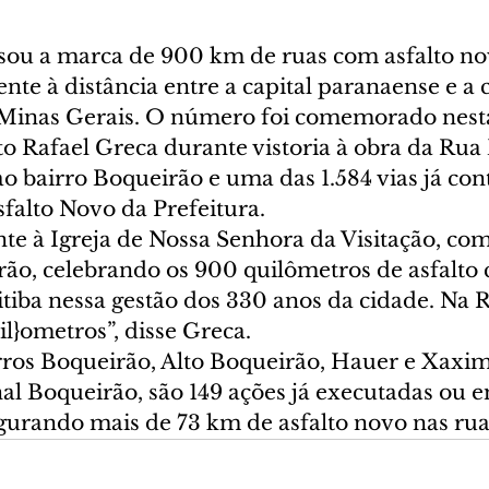
ssou a marca de 900 km de ruas com asfalto no
nte à distância entre a capital paranaense e a 
 Minas Gerais. O número foi comemorado nesta 
ito Rafael Greca durante vistoria à obra da Rua
ao bairro Boqueirão e uma das 1.584 vias já co
falto Novo da Prefeitura.
te à Igreja de Nossa Senhora da Visitação, co
rão, celebrando os 900 quilômetros de asfalto 
tiba nessa gestão dos 330 anos da cidade. Na 
il}ometros”, disse Greca. 
ros Boqueirão, Alto Boqueirão, Hauer e Xaxim
l Boqueirão, são 149 ações já executadas ou e
urando mais de 73 km de asfalto novo nas rua