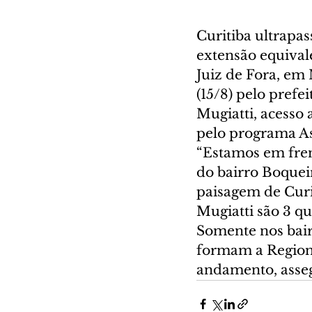
Curitiba ultrapa
extensão equivale
Juiz de Fora, em
(15/8) pelo prefe
Mugiatti, acesso 
pelo programa As
“Estamos em fren
do bairro Boquei
paisagem de Curi
Mugiatti são 3 qu
Somente nos bair
formam a Regiona
andamento, asseg