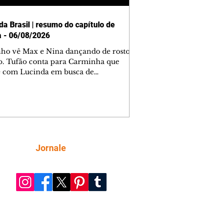
da Brasil | resumo do capítulo de
a - 06/08/2026
nho vê Max e Nina dançando de rosto
o. Tufão conta para Carminha que
e com Lucinda em busca de
mações sobre Rita. Nina despista Max
cura Jorginho, mas não o encontra.
se muda para a casa de Jorginho.
isa pensa em reconquistar Silas.
nes diz a Roni e Leandro que o
ro Tavinho Nunes assistirá ao jogo.
ica e Noêmia perseguem Cadinho na
Siga
Jornale
 deserta. Dolores sugere que Roni peça
n em casamento. Cadinho consegue
da praia