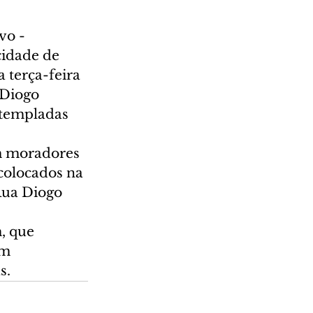
vo - 
cidade de 
terça-feira 
 Diogo 
ntempladas 
m moradores 
colocados na 
Rua Diogo 
, que 
m 
s.