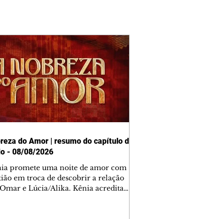
reza do Amor | resumo do capítulo de
o - 08/08/2026
nia promete uma noite de amor com
tião em troca de descobrir a relação
 Omar e Lúcia/Alika. Kênia acredita
inta esteja mesmo ao lado de Jendal, e
o convite para jantar com os dois.
 desabafa com Casemiro e conta que