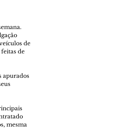
 semana. 
lgação 
veículos de 
feitas de 
s apurados 
seus 
incipais 
ntratado 
os, mesma 