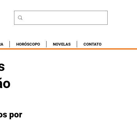
RA
HORÓSCOPO
NOVELAS
CONTATO
s
ão
s por 