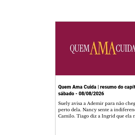
Quem Ama Cuida | resumo do capít
sábado - 08/08/2026
Suely avisa a Ademir para não che
perto dela. Nancy sente a indiferen
Camilo. Tiago diz a Ingrid que ela
competência para presidir a joalher
André conta a Pedro que a associaç
advogados expulsou Ademir. Laure