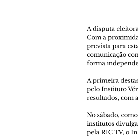
A disputa eleitor
Com a proximidade
prevista para es
comunicação com 
forma independe
A primeira desta
pelo Instituto Vé
resultados, com 
No sábado, como j
institutos divulg
pela RIC TV, o I