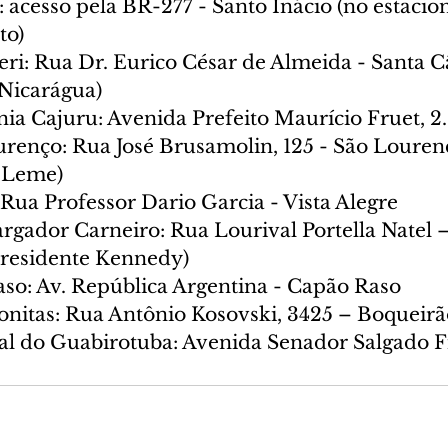
i: acesso pela BR-277 - Santo Inácio (no estac
to)
eri: Rua Dr. Eurico César de Almeida - Santa 
 Nicarágua)
nia Cajuru: Avenida Prefeito Maurício Fruet, 2
urenço: Rua José Brusamolin, 125 - São Lourenç
 Leme)
: Rua Professor Dario Garcia - Vista Alegre
rgador Carneiro: Rua Lourival Portella Natel –
 Presidente Kennedy)
Raso: Av. República Argentina - Capão Raso
nonitas: Rua Antônio Kosovski, 3425 – Boqueir
pal do Guabirotuba: Avenida Senador Salgado Fi