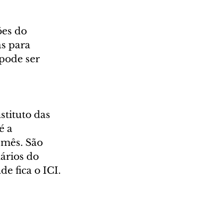
ões do 
s para 
pode ser 
 
tituto das 
é a 
 mês. São 
ários do 
e fica o ICI.