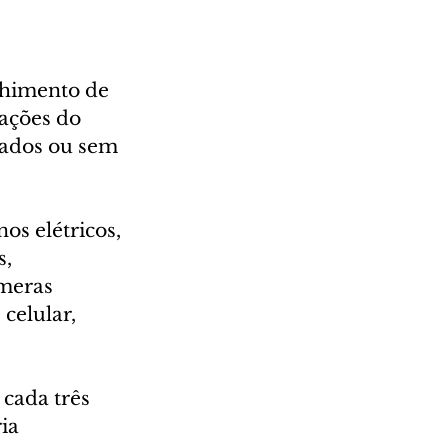
lhimento de 
iações do 
gados ou sem 
s elétricos, 
, 
âmeras 
celular, 
cada três 
ia 