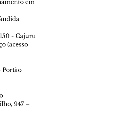
ionamento em 
Cândida 
.150 - Cajuru
o (acesso 
 Portão 
ão
lho, 947 – 