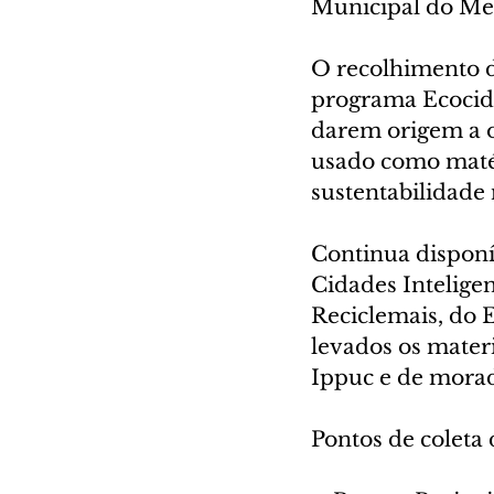
Municipal do Me
O recolhimento do
programa Ecocida
darem origem a o
usado como maté
sustentabilidade 
Continua disponí
Cidades Inteligen
Reciclemais, do E
levados os materi
Ippuc e de morad
Pontos de coleta 