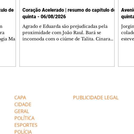
ulo de
Coração Acelerado | resumo do capítulo de
Aveni
quinta - 06/08/2026
quint
m
Agrado e Eduarda são prejudicadas pela
Jorgi
ra
proximidade com João Raul. Bará se
colad
ogia Mau
incomoda com o ciúme de Talita. Cinara
estev
e Rafael
desabafa com Ronei e decide passar uns
infor
dias na casa de Palhares. Agrado pede para
e pro
 casal.
ter uma conversa com Eduarda. Janete
Iran 
 de
confronta Zilá, que garante à irmã que não
Monal
o marido
conhece Verônica. Ronei reconhece uma
Dióge
 seu
possível bolsa de Zilá entre os pertences de
olhei
l
Verônica, e liga para Cinara. Agrado pensa
Verôn
Editorias
Editais Certificados
ntar no
em desfazer sua dupla com Eduarda para
praia
 o
ajudar João Raul sem prejudicar a amiga.
Suele
CAPA
PUBLICIDADE LEGAL
fugir 
CIDADE
GERAL
POLÍTICA
ESPORTES
POLÍCIA