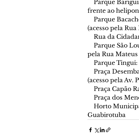
    Parque Barigu
frente ao helipon
    Parque Bacach
(acesso pela Rua
    Rua da Cidada
    Parque São Lo
pela Rua Mateus
    Parque Tingui
    Praça Desemba
(acesso pela Av.
    Praça Capão 
    Praça dos Me
    Horto Munici
Guabirotuba