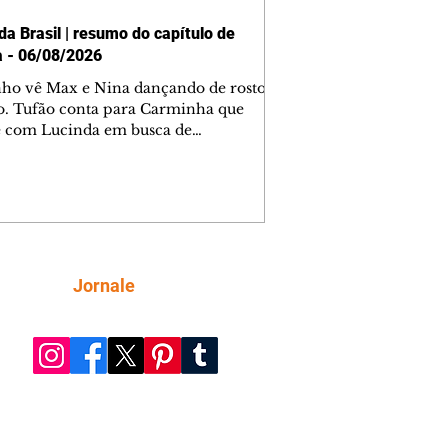
da Brasil | resumo do capítulo de
a - 06/08/2026
nho vê Max e Nina dançando de rosto
o. Tufão conta para Carminha que
e com Lucinda em busca de
mações sobre Rita. Nina despista Max
cura Jorginho, mas não o encontra.
se muda para a casa de Jorginho.
isa pensa em reconquistar Silas.
nes diz a Roni e Leandro que o
ro Tavinho Nunes assistirá ao jogo.
ica e Noêmia perseguem Cadinho na
Siga
Jornale
 deserta. Dolores sugere que Roni peça
n em casamento. Cadinho consegue
da praia