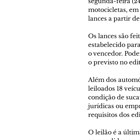
segunda-feira (24
motocicletas, em 
lances a partir d
Os lances são fei
estabelecido par
o vencedor. Pode
o previsto no edit
Além dos automóv
leiloados 18 veíc
condição de suca
jurídicas ou emp
requisitos dos edit
O leilão é a últi