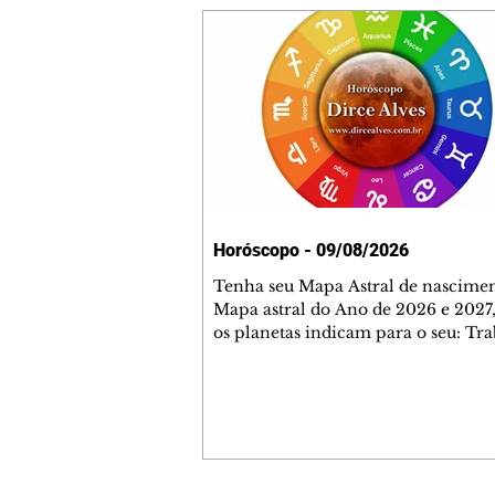
Horóscopo - 09/08/2026
Tenha seu Mapa Astral de nascimen
Mapa astral do Ano de 2026 e 2027,
os planetas indicam para o seu: Tra
Amor, Dinheiro, Saúde e Família. E
com 35 páginas. Adquira já através 
loja virtual ou na loja física: rua E
Perneta 30 – loja 21 – galeria Ceza
– centro – Curitiba. Você pode ped
também através do nosso Whatsapp
receber seu livro virtual: (41) 99719