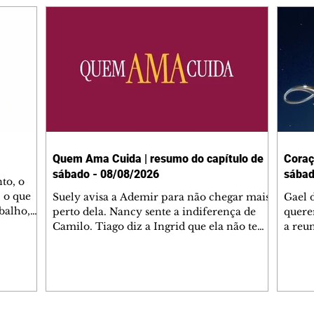
Quem Ama Cuida | resumo do capítulo de
Coraç
sábado - 08/08/2026
sábad
to, o
 o que
Suely avisa a Ademir para não chegar mais
Gael 
balho,
perto dela. Nancy sente a indiferença de
quere
studo
Camilo. Tiago diz a Ingrid que ela não tem
a reu
da nossa
competência para presidir a joalheria.
Zilá 
miliano
André conta a Pedro que a associação de
perce
r Franco
advogados expulsou Ademir. Laurentino
Palha
ir
contrata Adriana para servir no
aprox
 e
restaurante. Adriana vê Pedro e Bruna no
em pe
-0645.