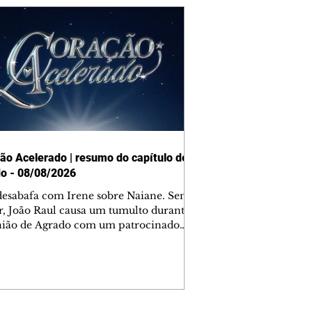
ão Acelerado | resumo do capítulo de
o - 08/08/2026
desabafa com Irene sobre Naiane. Sem
r, João Raul causa um tumulto durante
nião de Agrado com um patrocinador.
orienta Osmar a seguir Cinara, que
be a movimentação e alerta Ronei.
res confronta Cinara sobre a
imação com Ronei. Eduarda pensa
dir a Valéria para ficar com Sol. Gael