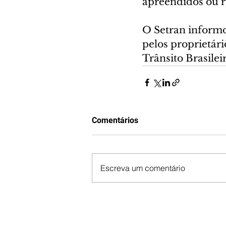
apreendidos ou r
O Setran informo
pelos proprietári
Trânsito Brasilei
Comentários
Escreva um comentário