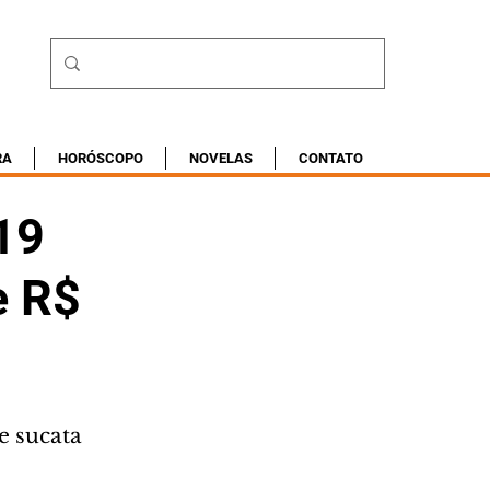
RA
HORÓSCOPO
NOVELAS
CONTATO
219
e R$
e sucata