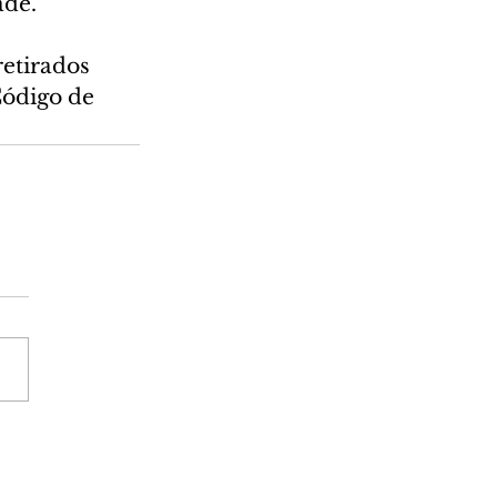
ade.
etirados 
Código de 