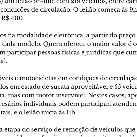
) um leilão on-line com 219 veículos, entre carr
condições de circulação. O leilão começa às 9h 
e R$ 400.
tos na modalidade eletrônica, a partir do preç
a cada modelo. Quem oferece o maior valor é 
m participar pessoas físicas e jurídicas que 
al.
eis e motocicletas em condições de circulação
ulos em estado de sucata aproveitável e 55 veíc
ta, mas com motor inservível. Nestes casos, ap
resários individuais podem participar, atenden
ais, e o leilão inicia às 11h.
ma etapa do serviço de remoção de veículos que