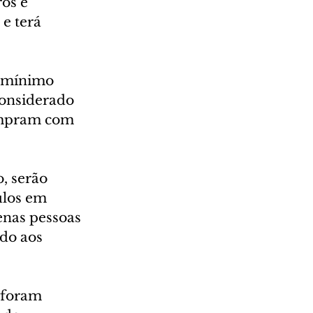
os e 
e terá 
o mínimo 
considerado 
cumpram com 
, serão 
ulos em 
enas pessoas 
do aos 
 foram 