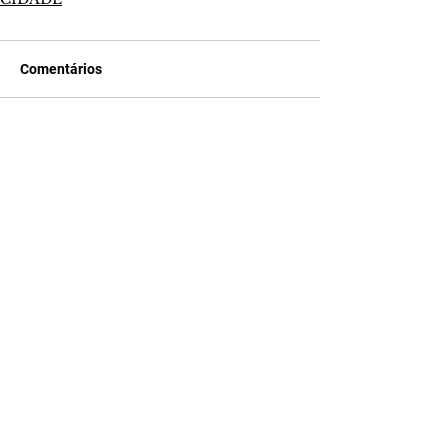
Comentários
Escreva um comentário
Últimas Notícias
A Nobreza do Amor |