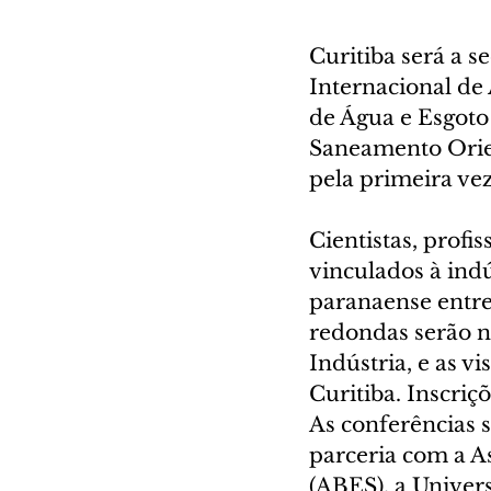
Curitiba será a s
Internacional de 
de Água e Esgoto
Saneamento Orie
pela primeira ve
Cientistas, profi
vinculados à indú
paranaense entre
redondas serão n
Indústria, e as v
Curitiba. Inscriç
As conferências 
parceria com a A
(ABES), a Univer