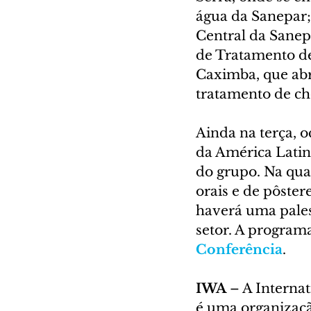
água da Sanepar;
Central da Sanep
de Tratamento de
Caximba, que abr
tratamento de c
Ainda na terça, 
da América Lati
do grupo. Na quar
orais e de pôster
haverá uma pales
setor. A program
Conferência
.
IWA
 – A Interna
é uma organizaçã