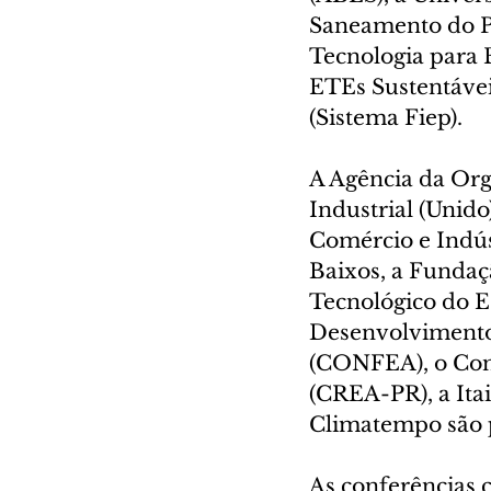
Saneamento do Pa
Tecnologia para 
ETEs Sustentávei
(Sistema Fiep).
A Agência da Org
Industrial (Unido
Comércio e Indús
Baixos, a Fundaç
Tecnológico do E
Desenvolvimento
(CONFEA), o Con
(CREA-PR), a Itai
Climatempo são pa
As conferências 