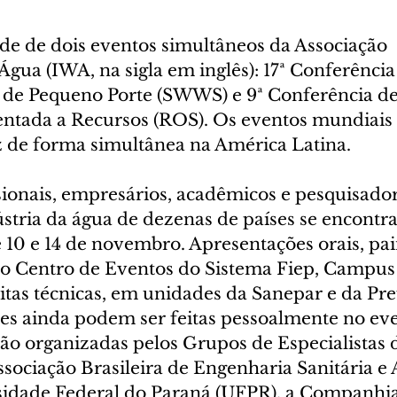
ede de dois eventos simultâneos da Associação 
Água (IWA, na sigla em inglês): 17ª Conferência
 de Pequeno Porte (SWWS) e 9ª Conferência de
ntada a Recursos (ROS). Os eventos mundiais
z de forma simultânea na América Latina.
ssionais, empresários, acadêmicos e pesquisador
stria da água de dezenas de países se encontra
 10 e 14 de novembro. Apresentações orais, pai
o Centro de Eventos do Sistema Fiep, Campus
isitas técnicas, em unidades da Sanepar e da Pre
ões ainda podem ser feitas pessoalmente no ev
são organizadas pelos Grupos de Especialistas
ssociação Brasileira de Engenharia Sanitária e
sidade Federal do Paraná (UFPR), a Companhia