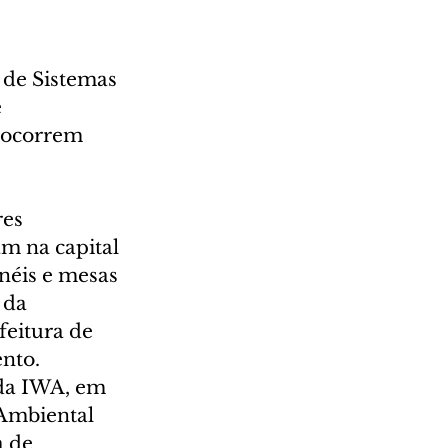
 de Sistemas 
 
 ocorrem 
es 
m na capital 
néis e mesas 
 da 
feitura de 
ento.
 da IWA, em 
 Ambiental 
 de 