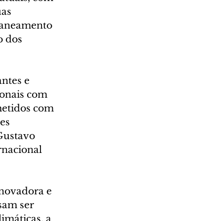
as 
 saneamento 
 dos 
ntes e 
ionais com 
metidos com 
es 
Gustavo 
rnacional 
novadora e 
sam ser 
máticas, a 