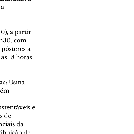
 a 
), a partir 
8h30, com 
 pôsteres a 
 às 18 horas 
as: Usina 
lém, 
stentáveis e 
s de 
ciais da 
ribuição de 