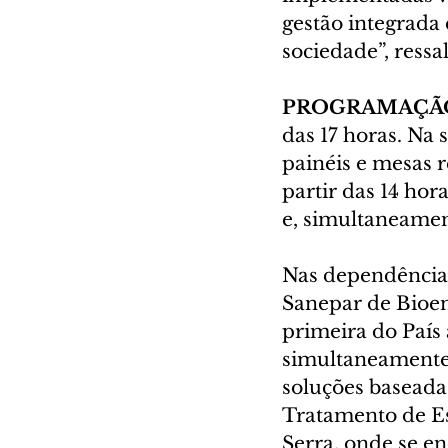
gestão integrada 
sociedade”, ressal
PROGRAMAÇÃ
das 17 horas. Na 
painéis e mesas r
partir das 14 hora
e, simultaneament
Nas dependências 
Sanepar de Bioen
primeira do País 
simultaneamente 
soluções baseada
Tratamento de Es
Serra, onde se en