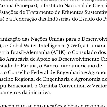
raná (Sanepar), o Instituto Nacional de Ciênci
Estações de Tratamento de Efluentes Sustentáv
s) e a Federação das Indústrias do Estado do P
anização das Nações Unidas para o Desenvolv
), a Global Water Intelligence (GWI), a Câmara 
tria Brasil-Alemanha (AHK), o Consulado dos 
ão Araucária de Apoio ao Desenvolvimento Cien
stado do Paraná, o Banco Interamericano de 
, o Conselho Federal de Engenharia e Agrono
selho Regional de Engenharia e Agronomia do
pu Binacional, o Curitiba Convention & Visitor
rceiros da iniciativa.
concentram-se em questões globais e regionais 