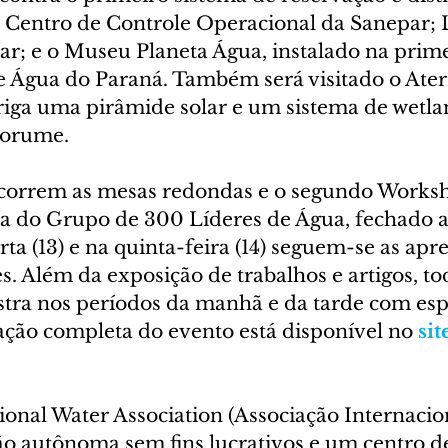
 Centro de Controle Operacional da Sanepar; 
ar; e o Museu Planeta Água, instalado na prime
 Água do Paraná. Também será visitado o Ater
iga uma pirâmide solar e um sistema de wetla
horume.
ocorrem as mesas redondas e o segundo Works
na do Grupo de 300 Líderes de Água, fechado
ta (13) e na quinta-feira (14) seguem-se as apr
es. Além da exposição de trabalhos e artigos, to
tra nos períodos da manhã e da tarde com espe
ação completa do evento está disponível no 
sit
tional Water Association (Associação Internacio
o autônoma sem fins lucrativos e um centro d