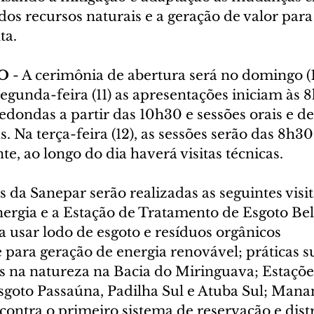
dos recursos naturais e a geração de valor para
ta.
O
 - A cerimônia de abertura será no domingo (10
segunda-feira (11) as apresentações iniciam às 
edondas a partir das 10h30 e sessões orais e de
s. Na terça-feira (12), as sessões serão das 8h30
e, ao longo do dia haverá visitas técnicas.
da Sanepar serão realizadas as seguintes visit
ergia e a Estação de Tratamento de Esgoto Be
a usar lodo de esgoto e resíduos orgânicos 
para geração de energia renovável; práticas su
s na natureza na Bacia do Miringuava; Estaçõe
goto Passaúna, Padilha Sul e Atuba Sul; Manan
contra o primeiro sistema de reservação e dist