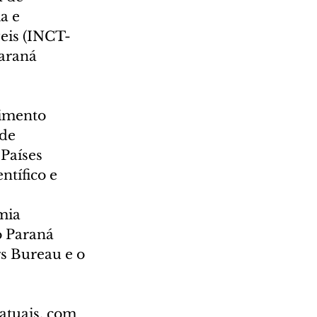
a e 
eis (INCT-
araná 
imento 
de 
Países 
tífico e 
mia 
 Paraná 
s Bureau e o 
atuais, com 