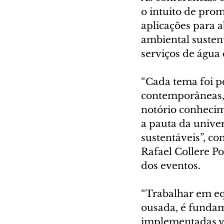
o intuito de prom
aplicações para 
ambiental susten
serviços de água 
“Cada tema foi pe
contemporâneas, 
notório conhecim
a pauta da univer
sustentáveis”, co
Rafael Collere P
dos eventos.
“Trabalhar em eq
ousada, é fundam
implementadas vi