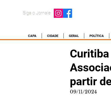
Siga o Jornale
CAPA
CIDADE
GERAL
POLÍTICA
Curitiba
Associa
partir 
09/11/2024