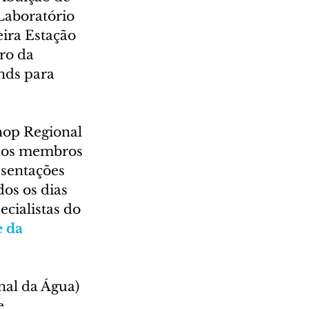
Laboratório 
ira Estação 
ro da 
nds para 
hop Regional 
 aos membros 
esentações 
dos os dias 
cialistas do 
e da 
nal da Água) 
e 