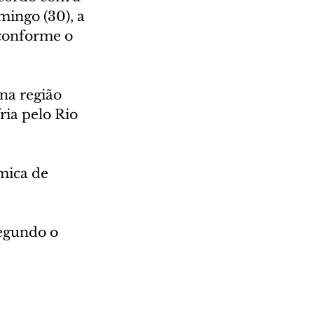
ingo (30), a 
 conforme o 
na região 
ria pelo Rio 
mica de 
egundo o 