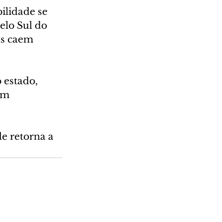
bilidade se 
elo Sul do 
as caem 
 estado, 
ém 
e retorna a 