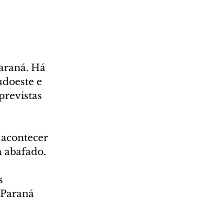
araná. Há 
udoeste e 
previstas 
 acontecer 
a abafado.
s 
 Paraná 