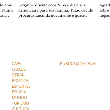
elo amor
Jorginho discute com Nina e diz que a
Agrad
e Fátima
denunciará para sua família. Tufão decide
sobre 
aria
procurar Lucinda novamente e quase
negóc
u
encontra Nina no lixão. Débora se
Janet
do,
preocupa com Jorginho. Monalisa pede que
Verôn
esteve
Olenka não a deixe sozinha. Tufão
inform
 Alika o
encontra Jorginho e o leva para casa. Max é
procu
. Chinua
hostil com Carminha. Diógenes se irrita
que e
quando Tavinho diz que não negociará o
decep
 Pascoal
passe de Roni por causa de sua sexualidade.
que s
Editorias
Editais Certificados
re que
Janaína admite para Jorginho que Lúcio e
preoc
r aos
Max estavam envolvidos na tentativa de
Cinar
CAPA
PUBLICIDADE LEGAL
assalto à
desco
CIDADE
GERAL
POLÍTICA
ESPORTES
POLÍCIA
MUNDO
TURISMO
CULTURA