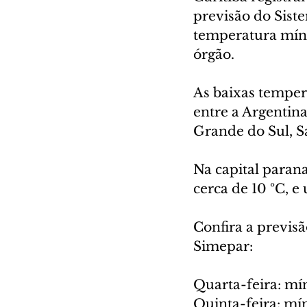
previsão do Sist
temperatura míni
órgão.
As baixas temper
entre a Argentina
Grande do Sul, S
Na capital paran
cerca de 10 ºC, 
Confira a previs
Simepar:
Quarta-feira: mí
Quinta-feira: mí