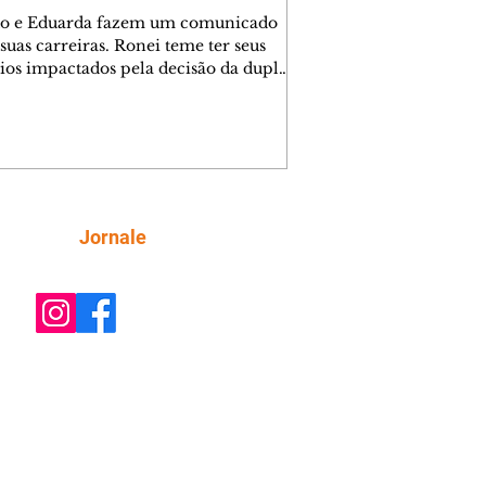
o e Eduarda fazem um comunicado
suas carreiras. Ronei teme ter seus
ios impactados pela decisão da dupla.
e decide prestar queixa contra
ica. Gael descobre que Naiane passou
ações sigilosas para Talita. Ronei
ra Verônica novamente e descobre
la deixou Bom Retorno. Gael se
ciona com Naiane. Valéria anuncia
e mudará de país, e Eduarda se
Siga
Jornale
upa com Sol. Palhares desconfia de
a em relação a Zilá. Ronei e Cinara
nfia