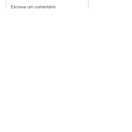
Escreva um comentário
Últimas Notícias
Quem Ama Cuida | resumo
do capítulo de quinta -
06/08/2026
Pedro percebe que Bruna tomou
um remédio para dormir. Joel
demonstra interesse por Adriana.