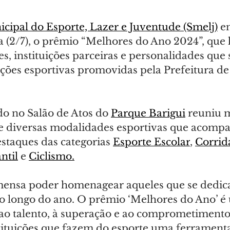
icipal do Esporte, Lazer e Juventude (Smelj)
 e
ra (2/7), o prêmio “Melhores do Ano 2024”, qu
es, instituições parceiras e personalidades que 
ções esportivas promovidas pela Prefeitura de 
do no Salão de Atos do 
Parque Barigui
 reuniu 
e diversas modalidades esportivas que acomp
staques das categorias 
Esporte Escolar
, 
Corrid
ntil
 e 
Ciclismo.
imensa poder homenagear aqueles que se dedi
 longo do ano. O prêmio ‘Melhores do Ano’ é
o talento, à superação e ao comprometimento d
stituições que fazem do esporte uma ferramenta