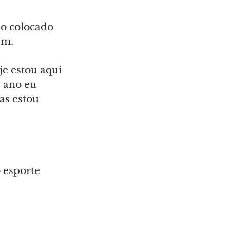
do colocado 
ém.
e estou aqui 
 ano eu 
as estou 
 
 
 esporte 