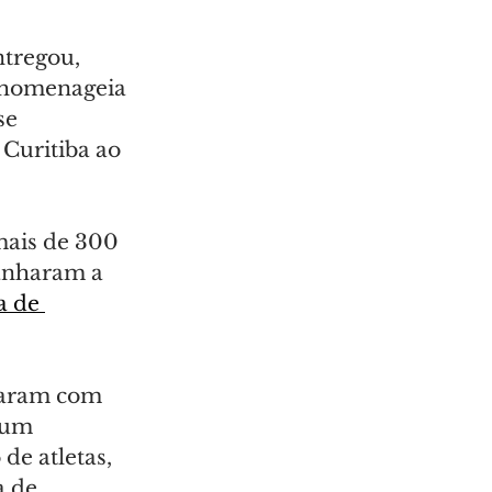
ntregou, 
e homenageia 
se 
Curitiba ao 
mais de 300 
anharam a 
a de 
caram com 
 um 
e atletas, 
 de 