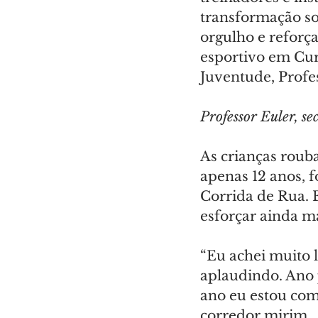
transformação so
orgulho e reforç
esportivo em Curi
Juventude, Profe
Professor Euler, s
As crianças roub
apenas 12 anos, f
Corrida de Rua. E
esforçar ainda m
“Eu achei muito le
aplaudindo. Ano 
ano eu estou com
corredor mirim.