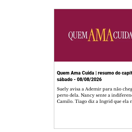
Quem Ama Cuida | resumo do capít
sábado - 08/08/2026
Suely avisa a Ademir para não che
perto dela. Nancy sente a indiferen
Camilo. Tiago diz a Ingrid que ela
competência para presidir a joalher
André conta a Pedro que a associaç
advogados expulsou Ademir. Laure
contrata Adriana para servir no