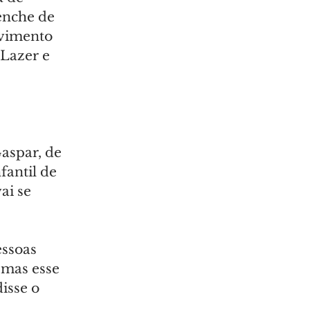
enche de 
vimento 
 Lazer e 
aspar, de 
fantil de 
ai se 
essoas 
 mas esse 
isse o 