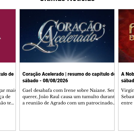
ulo de
Coração Acelerado | resumo do capítulo de
A Nob
sábado - 08/08/2026
sábad
gar mais
Gael desabafa com Irene sobre Naiane. Sem
Virgí
ça de
querer, João Raul causa um tumulto durante
Sebas
 não tem
a reunião de Agrado com um patrocinador.
entre
ia.
Zilá orienta Osmar a seguir Cinara, que
que B
ão de
percebe a movimentação e alerta Ronei.
nega 
ntino
Palhares confronta Cinara sobre a
Tonho
aproximação com Ronei. Eduarda pensa
a fam