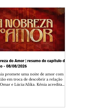
reza do Amor | resumo do capítulo de
o - 08/08/2026
nia promete uma noite de amor com
tião em troca de descobrir a relação
 Omar e Lúcia/Alika. Kênia acredita
inta esteja mesmo ao lado de Jendal, e
o convite para jantar com os dois.
 desabafa com Casemiro e conta que
ília de Lúcia/Alika tem uma dívida