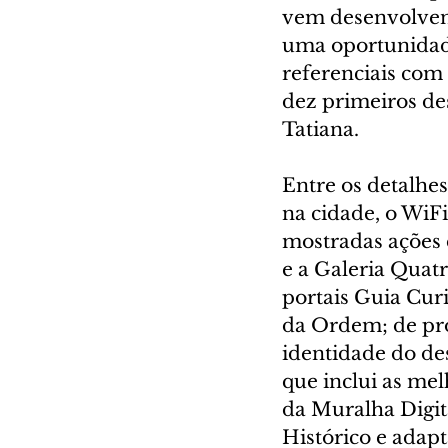
vem desenvolvend
uma oportunidade
referenciais com
dez primeiros des
Tatiana.
Entre os detalhe
na cidade, o WiF
mostradas ações d
e a Galeria Quatr
portais Guia Curit
da Ordem; de pr
identidade do des
que inclui as me
da Muralha Digita
Histórico e adap