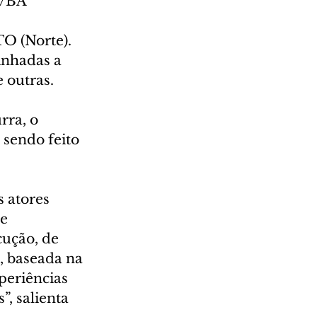
r/BA 
O (Norte). 
inhadas a 
e outras.
rra, o 
sendo feito 
 atores 
e 
ução, de 
, baseada na 
periências 
, salienta 