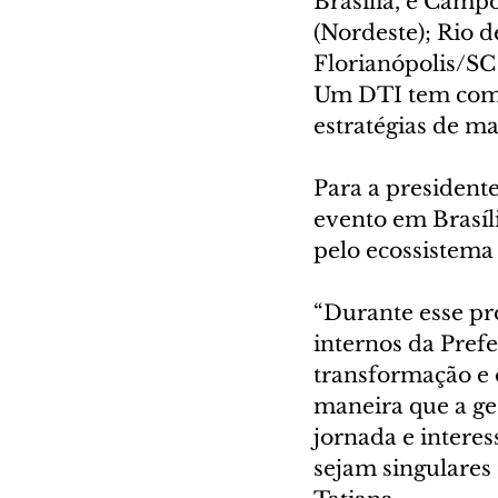
Brasília, e Camp
(Nordeste); Rio d
Florianópolis/SC
Um DTI tem como 
estratégias de ma
Para a presidente
evento em Brasíl
pelo ecossistema
“Durante esse pr
internos da Pref
transformação e 
maneira que a ges
jornada e intere
sejam singulares 