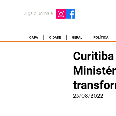
Siga o Jornale
CAPA
CIDADE
GERAL
POLÍTICA
Curitib
Ministé
transfo
25/08/2022