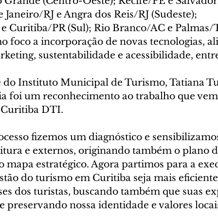
o Grande (Centro-Oeste); Recife/PE e Salvado
e Janeiro/RJ e Angra dos Reis/RJ (Sudeste); 
 e Curitiba/PR (Sul); Rio Branco/AC e Palmas/T
foco a incorporação de novas tecnologias, al
rketing, sustentabilidade e acessibilidade, entr
 do Instituto Municipal de Turismo, Tatiana Tu
ia foi um reconhecimento ao trabalho que vem 
 Curitiba DTI.
ocesso fizemos um diagnóstico e sensibilizamos
eitura e externos, originando também o plano d
o mapa estratégico. Agora partimos para a exec
tão do turismo em Curitiba seja mais eficiente
sses dos turistas, buscando também que suas ex
e preservando nossa identidade e valores locais”