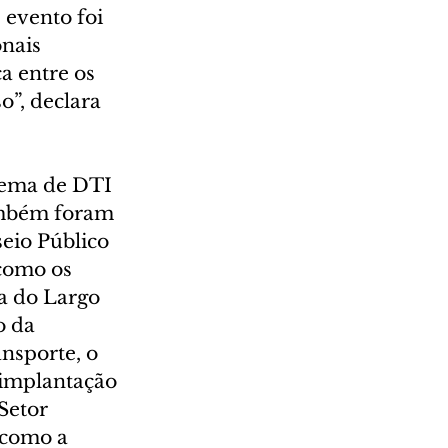
evento foi 
nais 
a entre os 
o”, declara 
tema de DTI 
ambém foram 
eio Público 
como os 
ra do Largo 
 da 
nsporte, o 
 implantação 
Setor 
 como a 