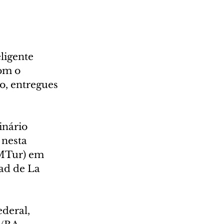
ligente 
om o 
o, entregues 
nário 
 nesta 
(MTur) em 
ad de La 
deral, 