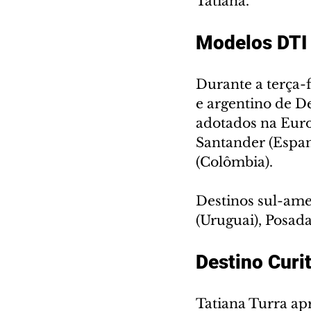
Tatiana.
Modelos DTI
Durante a terça-
e argentino de De
adotados na Euro
Santander (Espan
(Colômbia).
Destinos sul-am
(Uruguai), Posad
Destino Curi
Tatiana Turra ap