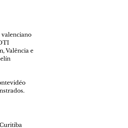
 valenciano 
DTI 
, Valência e 
elín 
ontevidéo 
nstrados. 
Curitiba 