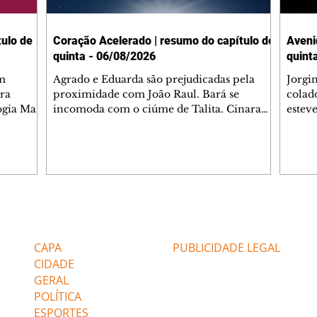
ulo de
Coração Acelerado | resumo do capítulo de
Aveni
quinta - 06/08/2026
quint
m
Agrado e Eduarda são prejudicadas pela
Jorgi
ra
proximidade com João Raul. Bará se
colad
ogia Mau
incomoda com o ciúme de Talita. Cinara
estev
e Rafael
desabafa com Ronei e decide passar uns
infor
dias na casa de Palhares. Agrado pede para
e pro
 casal.
ter uma conversa com Eduarda. Janete
Iran 
 de
confronta Zilá, que garante à irmã que não
Monal
o marido
conhece Verônica. Ronei reconhece uma
Dióge
 seu
possível bolsa de Zilá entre os pertences de
olhei
l
Verônica, e liga para Cinara. Agrado pensa
Verôn
Editorias
Editais Certificados
ntar no
em desfazer sua dupla com Eduarda para
praia
 o
ajudar João Raul sem prejudicar a amiga.
Suele
CAPA
PUBLICIDADE LEGAL
fugir 
CIDADE
GERAL
POLÍTICA
ESPORTES