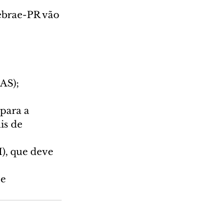
ebrae-PR vão 
AS);
para a 
is de 
), que deve 
e 