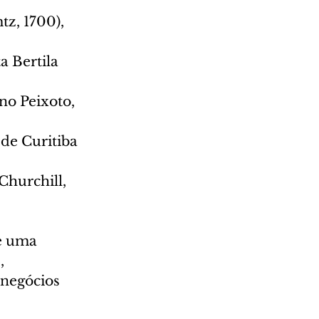
z, 1700), 
a Bertila 
no Peixoto, 
de Curitiba 
Churchill, 
e uma 
, 
 negócios 