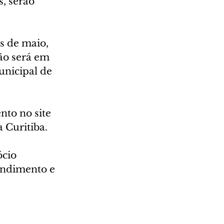
, serão 
s de maio, 
ão será em 
unicipal de 
nto no site 
 Curitiba.
cio 
endimento e 