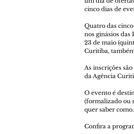
um dia de oferta
cinco dias de eve
Quatro das cinco
nos ginásios das 
23 de maio (quin
Curitiba, também
As inscrições são
da Agência Curit
O evento é desti
(formalizado ou
quer saber como.
Confira a progra