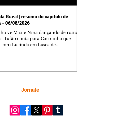
da Brasil | resumo do capítulo de
a - 06/08/2026
nho vê Max e Nina dançando de rosto
o. Tufão conta para Carminha que
e com Lucinda em busca de
mações sobre Rita. Nina despista Max
cura Jorginho, mas não o encontra.
se muda para a casa de Jorginho.
isa pensa em reconquistar Silas.
nes diz a Roni e Leandro que o
ro Tavinho Nunes assistirá ao jogo.
ica e Noêmia perseguem Cadinho na
Siga
Jornale
 deserta. Dolores sugere que Roni peça
n em casamento. Cadinho consegue
da praia