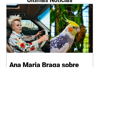
Últimas Notícias
Ana Maria Braga sobre
cabelo: "Estou parecendo
uma calopsita"
07/08/2026 A apresentadora Ana
Maria Braga, de 77 anos, falou
sobre a importância do trabalho e
o que ele representa em sua vida.
A veterana chegou à TV Globo
em 1999 e continua fazendo
sucesso no período matinal. A