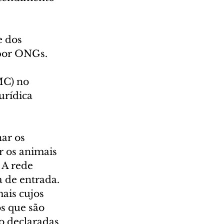
e dos 
 por ONGs. 
MC) no 
urídica 
ar os 
r os animais 
 A rede 
 de entrada. 
ais cujos 
s que são 
o declaradas 