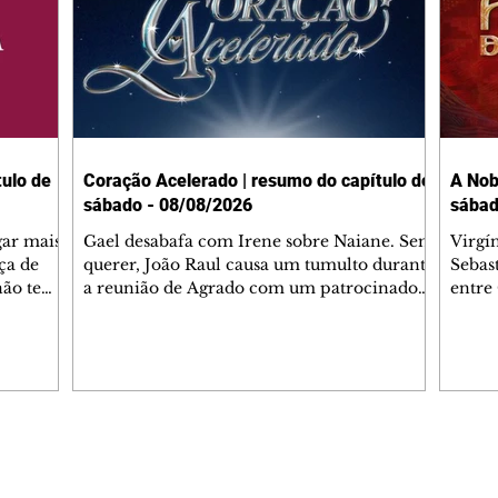
ulo de
Coração Acelerado | resumo do capítulo de
A Nob
sábado - 08/08/2026
sábad
gar mais
Gael desabafa com Irene sobre Naiane. Sem
Virgí
ça de
querer, João Raul causa um tumulto durante
Sebas
 não tem
a reunião de Agrado com um patrocinador.
entre
ia.
Zilá orienta Osmar a seguir Cinara, que
que B
ão de
percebe a movimentação e alerta Ronei.
nega 
ntino
Palhares confronta Cinara sobre a
Tonho
aproximação com Ronei. Eduarda pensa
a fam
una no
em pedir a Valéria para ficar com Sol. Gael
com O
a. Dora
decide terminar com Naiane. João Raul
e é d
m
inventa para Agrado que não está
comen
Editorias
Editais Certificados
Lyris
conseguindo conviver com seu sucesso, e
tungs