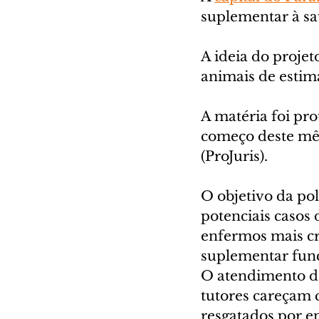
suplementar à sa
A ideia do projet
animais de estim
A matéria foi pr
começo deste mês
(ProJuris). 
O objetivo da pol
potenciais casos
enfermos mais cr
suplementar func
O atendimento de
tutores careçam 
resgatados por e