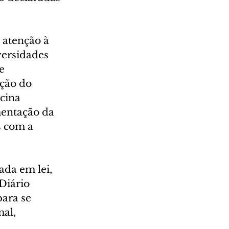
 atenção à 
versidades 
e 
ção do 
cina 
entação da 
s com a 
ada em lei, 
Diário 
para se 
al, 