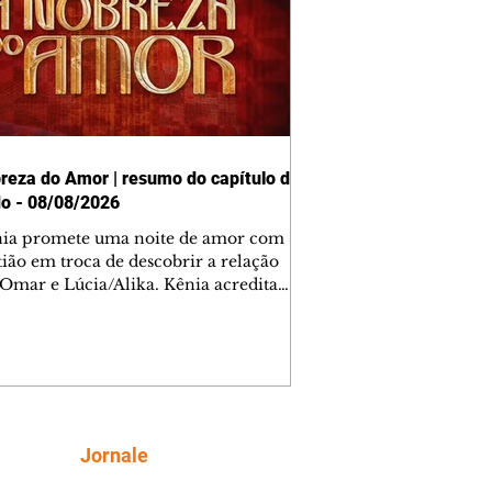
reza do Amor | resumo do capítulo de
o - 08/08/2026
nia promete uma noite de amor com
tião em troca de descobrir a relação
 Omar e Lúcia/Alika. Kênia acredita
inta esteja mesmo ao lado de Jendal, e
o convite para jantar com os dois.
 desabafa com Casemiro e conta que
ília de Lúcia/Alika tem uma dívida
mar. Ana Maria vai à casa de Manoel
estratada por Fortunato. José e Omar
tam sobre a possível jazida de
Siga
Jornale
tênio na região. Virgínia provoca