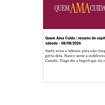
Quem Ama Cuida | resumo do capít
sábado - 08/08/2026
Suely avisa a Ademir para não che
perto dela. Nancy sente a indiferen
Camilo. Tiago diz a Ingrid que ela
competência para presidir a joalher
André conta a Pedro que a associaç
advogados expulsou Ademir. Laure
contrata Adriana para servir no
restaurante. Adriana vê Pedro e Br
restaurante. Bruna provoca Adrian
pede ajuda a André para marcar u
Contato comercial
encontro com Suely. Adriana diz a 
mmjornale@gmail.com