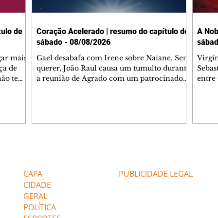
ulo de
Coração Acelerado | resumo do capítulo de
A Nob
sábado - 08/08/2026
sábad
gar mais
Gael desabafa com Irene sobre Naiane. Sem
Virgí
ça de
querer, João Raul causa um tumulto durante
Sebas
 não tem
a reunião de Agrado com um patrocinador.
entre
ia.
Zilá orienta Osmar a seguir Cinara, que
que B
ão de
percebe a movimentação e alerta Ronei.
nega 
ntino
Palhares confronta Cinara sobre a
Tonho
aproximação com Ronei. Eduarda pensa
a fam
una no
em pedir a Valéria para ficar com Sol. Gael
com O
a. Dora
decide terminar com Naiane. João Raul
e é d
m
inventa para Agrado que não está
comen
Editorias
Editais Certificados
Lyris
conseguindo conviver com seu sucesso, e
tungs
urante de
termina o relacionamento dos dois.
Dióge
CAPA
PUBLICIDADE LEGAL
CIDADE
GERAL
POLÍTICA