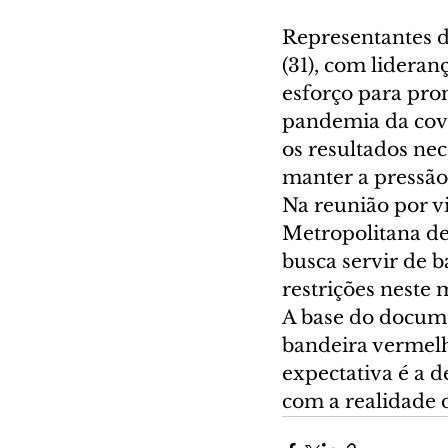
Representantes d
(31), com lidera
esforço para pro
pandemia da covi
os resultados ne
manter a pressão 
Na reunião por v
Metropolitana de
busca servir de 
restrições neste
A base do docume
bandeira vermelh
expectativa é a d
com a realidade 