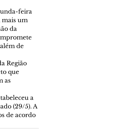
gunda-feira 
m mais um 
ão da 
compromete 
 além de 
da Região 
to que 
m as 
tabeleceu a 
do (29/5). A 
os de acordo 