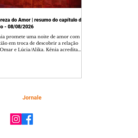
reza do Amor | resumo do capítulo de
o - 08/08/2026
nia promete uma noite de amor com
tião em troca de descobrir a relação
 Omar e Lúcia/Alika. Kênia acredita
inta esteja mesmo ao lado de Jendal, e
o convite para jantar com os dois.
 desabafa com Casemiro e conta que
ília de Lúcia/Alika tem uma dívida
mar. Ana Maria vai à casa de Manoel
estratada por Fortunato. José e Omar
tam sobre a possível jazida de
Siga
Jornale
tênio na região. Virgínia provoca
nes na frente de Marta. Binta s