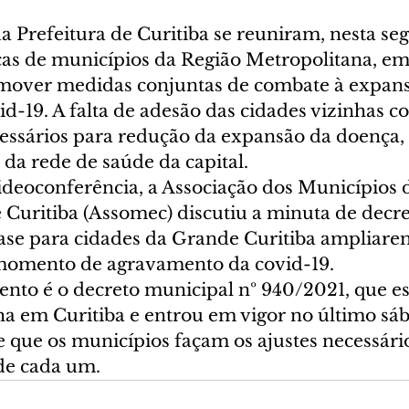
a Prefeitura de Curitiba se reuniram, nesta se
nças de municípios da Região Metropolitana, e
mover medidas conjuntas de combate à expans
d-19. A falta de adesão das cidades vizinhas 
cessários para redução da expansão da doença,
da rede de saúde da capital.
ideoconferência, a Associação dos Municípios 
 Curitiba (Assomec) discutiu a minuta de decre
base para cidades da Grande Curitiba ampliare
 momento de agravamento da covid-19.
nto é o decreto municipal nº 940/2021, que es
a em Curitiba e entrou em vigor no último sába
e que os municípios façam os ajustes necessári
de cada um.