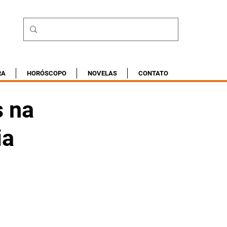
RA
HORÓSCOPO
NOVELAS
CONTATO
s na
ia