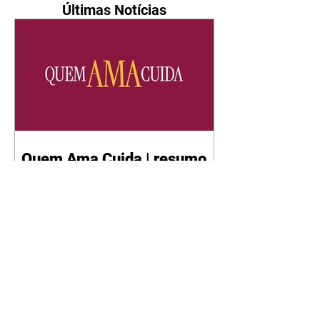
Últimas Notícias
Quem Ama Cuida | resumo
do capítulo de quinta -
06/08/2026
Pedro percebe que Bruna tomou
um remédio para dormir. Joel
demonstra interesse por Adriana.
Fernando elogia Mau Mau. Bia
não gosta quando Brigitte e
Rafael se sentam à mesa com ela