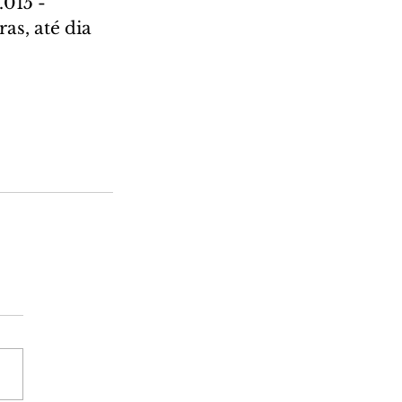
015 - 
as, até dia 