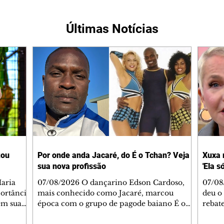
Últimas Notícias
tou
Por onde anda Jacaré, do É o Tchan? Veja
Xuxa 
sua nova profissão
'Ela s
07/08/2026 O dançarino Edson Cardoso,
07/08
portância
mais conhecido como Jacaré, marcou
deu o 
em sua
época com o grupo de pagode baiano É o
rebate
bo em
Tchan, que dominou as paradas de sucesso
58, s