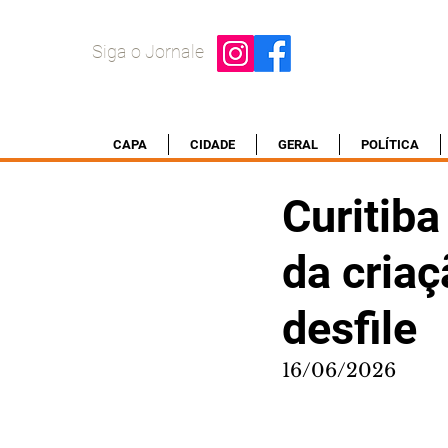
Siga o Jornale
CAPA
CIDADE
GERAL
POLÍTICA
Curitib
da cria
desfile
16/06/2026