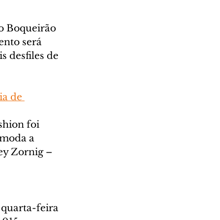
o Boqueirão 
ento será 
s desfiles de 
ia de 
shion foi 
 moda a 
ey Zornig – 
 quarta-feira 