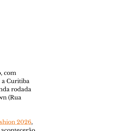
, com 
 a Curitiba 
unda rodada 
wn (Rua 
shion 2026
, 
s acontecerão 