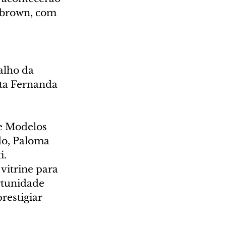
debrown, com 
alho da 
sta Fernanda 
e Modelos 
do, Paloma 
i.
itrine para 
rtunidade 
restigiar 