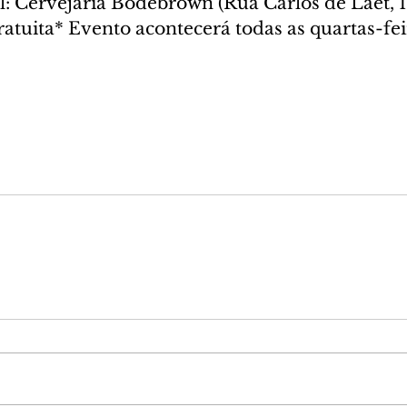
al: Cervejaria Bodebrown (Rua Carlos de Laet, 1.
tuita* Evento acontecerá todas as quartas-feir