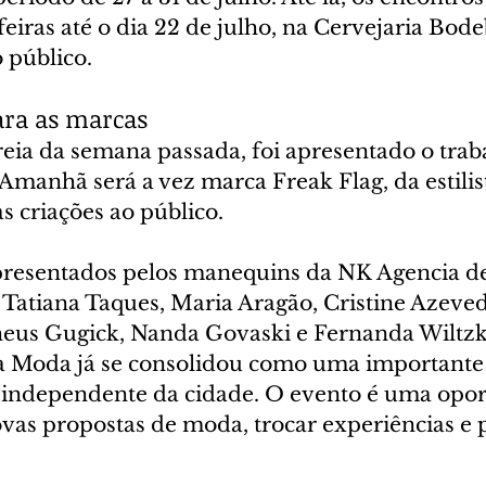
feiras até o dia 22 de julho, na Cervejaria Bo
 público.
ara as marcas
reia da semana passada, foi apresentado o trab
Amanhã será a vez marca Freak Flag, da estili
as criações ao público.
presentados pelos manequins da NK Agencia d
Tatiana Taques, Maria Aragão, Cristine Azeve
eus Gugick, Nanda Govaski e Fernanda Wiltzk
a Moda já se consolidou como uma importante v
 independente da cidade. O evento é uma opo
as propostas de moda, trocar experiências e p