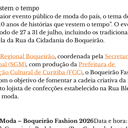
estem o tempo
ior evento público de moda do país, o tema d
10 anos de histórias que vestem o tempo”. O ev
odo de 27 a 31 de julho, incluindo os tradicionai
la da Rua da Cidadania do Boqueirão.
Regional Boqueirão
, coordenada pela 
Secretar
pal (SGM)
, com produção da 
Prefeitura de 
ão Cultural de Curitiba (FCC)
, o Boqueirão Fa
om o objetivo de fomentar a cadeia criativa da
o lojista de confecções estabelecido na Rua Bl
a moda.
 Moda – Boqueirão Fashion 2026
Data e hora: