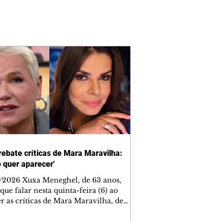
rebate críticas de Mara Maravilha:
ó quer aparecer'
/2026 Xuxa Meneghel, de 63 anos,
que falar nesta quinta-feira (6) ao
r as críticas de Mara Maravilha, de
obre a turnê "O Último Voo da Nave". A