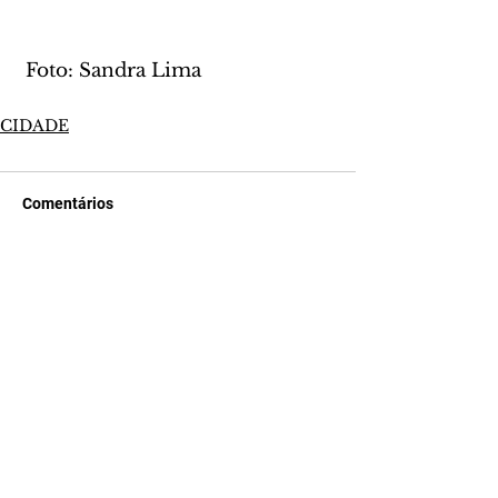
 Foto: Sandra Lima
CIDADE
Comentários
Escreva um comentário
Últimas Notícias
Mundo POP: Zé Felipe
decora novo jatinho com
ilustração de Virgínia e dos