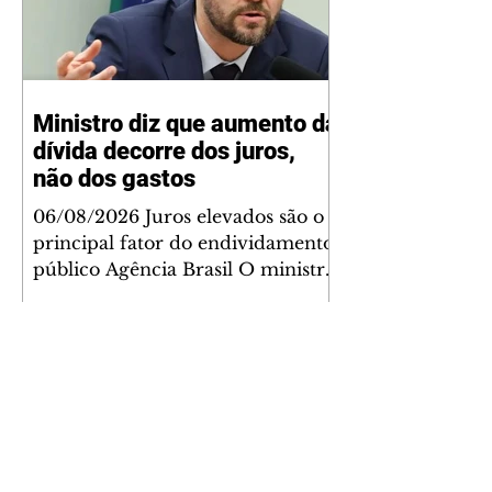
Ministro diz que aumento da
dívida decorre dos juros,
não dos gastos
06/08/2026 Juros elevados são o
principal fator do endividamento
público Agência Brasil O ministro
da Fazenda, Dario Durigan, disse
que o aumento da dívida
brasileira não se deve ao aumento
de gastos, e sim aos juros altos
que são cobrados no país.
Segundo ele, isso ocorre por
conta da necessidade de o
governo pagar dívidas antigas