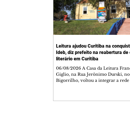
Leitura ajudou Curitiba na conquis
Ideb, diz prefeito na reabertura de
literário em Curitiba
06/08/2026 A Casa da Leitura Fran
Giglio, na Rua Jerônimo Durski, no
Bigorrilho, voltou a integrar a rede
bibliotecas de bairros de Curitiba n
quinta-feira (6/8), após passar por
processo de restauro e ampliação. 
depois de mais de 15 anos fechado 
problemas estruturais, o local é um
importante reforço na política de 
Contato comercial
à leitura da cidade, ampliando o ac
mmjornale@gmail.com
população aos livros e às atividades