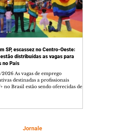
em SP, escassez no Centro-Oeste:
estão distribuídas as vagas para
 no País
/2026 As vagas de emprego
tivas destinadas a profissionais
 no Brasil estão sendo oferecidas de
ra desigual no País, com cinco
os tendo média de ofertas abaixo de
tre as localidades nas quais a abertura
s postos aparece em destaque, ainda
 o índice é pouco expressivo: são
imadamente duas vagas para esse
Siga
Jornale
co a cada 100 abertas. Os dados são do
ório "O placar da Diversidade no