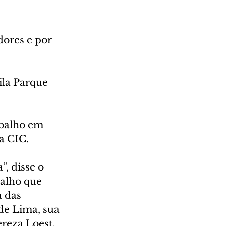
 
ores e por 
la Parque 
abalho em 
a CIC.
, disse o 
alho que 
 das 
de Lima, sua 
reza Loest, 