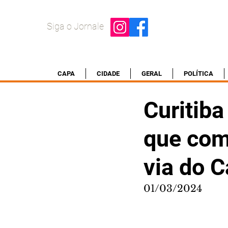
Siga o Jornale
CAPA
CIDADE
GERAL
POLÍTICA
Curitiba
que com
via do 
01/03/2024