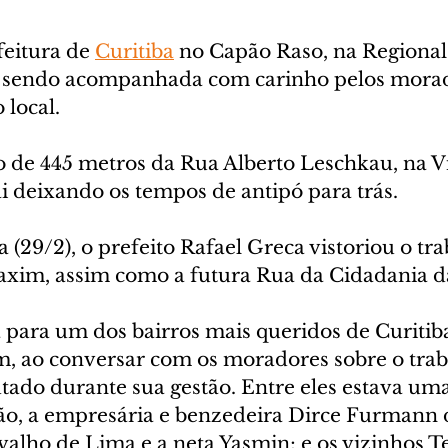
eitura de 
Curitiba
 no Capão Raso, na Regional
á sendo acompanhada com carinho pelos morad
local. 
 de 445 metros da Rua Alberto Leschkau, na Vi
ai deixando os tempos de antipó para trás.
a (29/2), o prefeito Rafael Greca vistoriou o tr
xim, assim como a futura Rua da Cidadania d
para um dos bairros mais queridos de Curitiba”
m, ao conversar com os moradores sobre o trab
ado durante sua gestão. Entre eles estava uma
ião, a empresária e benzedeira Dirce Furmann 
valho de Lima e a neta Yasmin; e os vizinhos Te