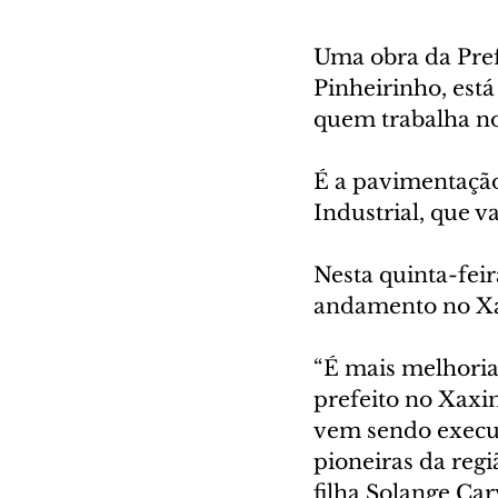
Uma obra da Pref
Pinheirinho, est
quem trabalha no 
É a pavimentação
Industrial, que v
Nesta quinta-feir
andamento no Xa
“É mais melhoria 
prefeito no Xaxi
vem sendo execut
pioneiras da reg
filha Solange Car