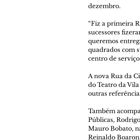
dezembro.
“Fiz a primeira 
sucessores fizer
queremos entrega
quadrados com su
centro de serviço
A nova Rua da Ci
do Teatro da Vil
outras referência
Também acompanha
Públicas, Rodrig
Mauro Bobato, na
Reinaldo Boaron,