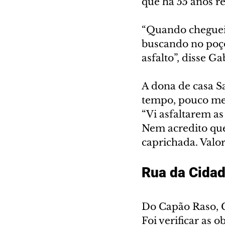
que há 55 anos re
“Quando cheguei, 
buscando no poço
asfalto”, disse Ga
A dona de casa S
tempo, pouco men
“Vi asfaltarem as
Nem acredito que 
caprichada. Valor
Rua da Cidad
Do Capão Raso, G
Foi verificar as 