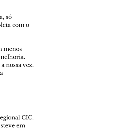
, só 
leta com o 
em menos 
melhoria. 
a nossa vez. 
a 
egional CIC. 
esteve em 