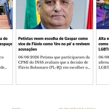
ta do
Petistas veem escolha de Gaspar como
Alta 
 espaço
vice de Flávio como 'tiro no pé' e revivem
como 
acusações
LGBTs
co
06/08/2026 Petistas que participaram da
06/08
CPMI do INSS avaliam que a decisão de
afirma
 de
Flávio Bolsonaro (PL-RJ) em escolher o
LGBT+
esta
deputado federal Alfredo Gaspar (PL-AL)
manei
 amplo
como seu candidato à vice-presidente da
Estad
Reaberto
República foi um "tiro no pé" e sinaliza o
0%. En
por
isolamento que a campanha enfrenta.
desse
Gaspar foi o relator dessa comissão e teve o
assim
incentivo
relatório, que colocava no rol de indiciados
aprox
Editorias
Editais Certificados
esso da
Lulinha, filho do presidente Luiz Inácio
públi
Lula da Silva, rejeitado. Petistas também
relat