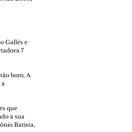
o Gallés e 
tadora 7 
 tão bom. A 
 a 
es que 
do a sua 
nio Batista, 