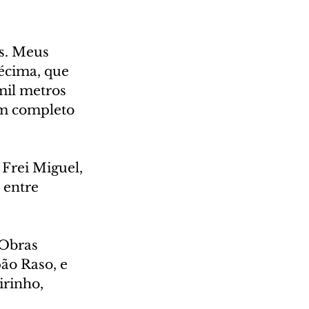
s. Meus 
écima, que 
mil metros 
um completo 
Frei Miguel, 
 entre 
Obras 
ão Raso, e 
rinho, 