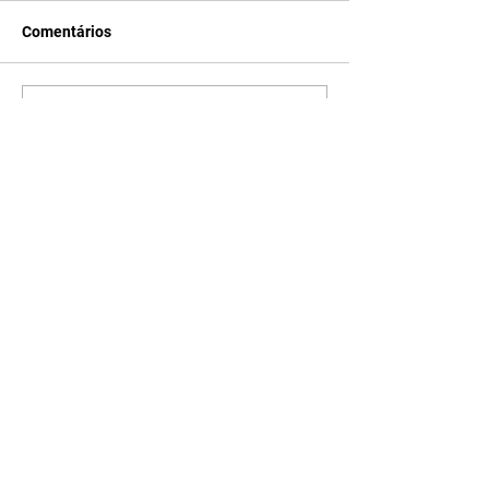
Comentários
Escreva um comentário
Últimas Notícias
Quem Ama Cuida | resumo
do capítulo de sábado -
08/08/2026