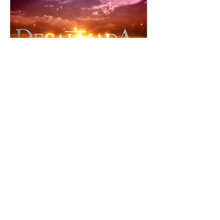
A Desalmada | resumo do
capítulo de segunda -
10/08/2026
Rafael diz a David que o melhor
será não procurar mais a
Fernanda e se casar com Isabela.
Júlia diz a Otávio que sua esposa
desconfia que ele tem uma
amante. Diante do túmulo de
Santiago, Fernanda diz que quer
justiça para ele mas, ao mesmo