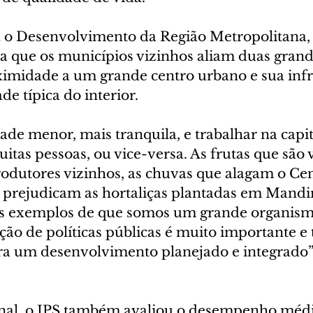
a o Desenvolvimento da Região Metropolitana,
a que os municípios vizinhos aliam duas grand
ximidade a um grande centro urbano e sua infr
de típica do interior.
de menor, mais tranquila, e trabalhar na capit
itas pessoas, ou vice-versa. As frutas que são 
rodutores vizinhos, as chuvas que alagam o Cen
prejudicam as hortaliças plantadas em Mandir
ns exemplos de que somos um grande organism
ação de políticas públicas é muito importante e
a um desenvolvimento planejado e integrado”
nal, o IPS também avaliou o desempenho médi