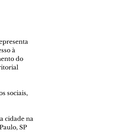
epresenta 
sso à 
ento do 
itorial 
 sociais, 
a cidade na 
Paulo, SP 