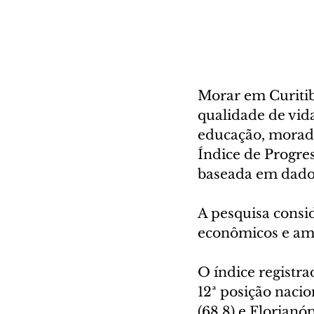
Morar em Curitib
qualidade de vid
educação, moradi
Índice de Progress
baseada em dados
A pesquisa consid
econômicos e amb
O índice registra
12ª posição naci
(68,8) e Florianóp