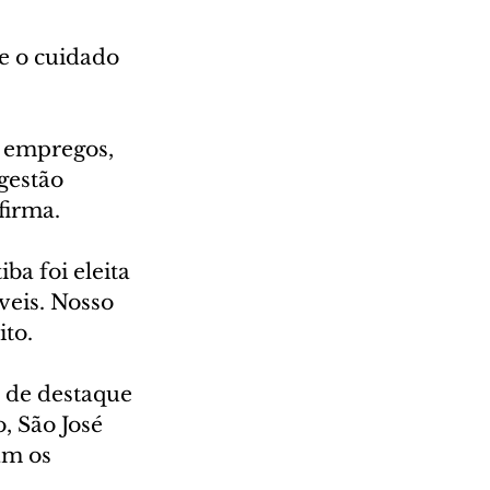
e o cuidado 
 empregos, 
gestão 
firma.
a foi eleita 
veis. Nosso 
ito.
 de destaque 
, São José 
am os 