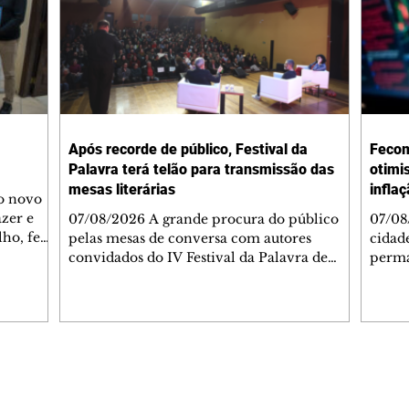
Após recorde de público, Festival da
Fecom
Palavra terá telão para transmissão das
otimi
mesas literárias
infla
 o novo
azer e
07/08/2026 A grande procura do público
07/08
lho, fez
pelas mesas de conversa com autores
cidad
s
convidados do IV Festival da Palavra de
perma
de
Curitiba levou a Fundação Cultural de
suste
 de Ação
Curitiba a ampliar a estrutura do evento. A
assim
apartida
partir desta sexta-feira (7/8), um telão com
infla
 e
transmissão simultânea será instalado na
alto 
área externa, ao lado do Teatro do
levan
 As
Memorial de Curitiba, para que mais
mais 
Editorias
Editais Certificados
s da FAS
pessoas possam acompanhar gratuitamente
segun