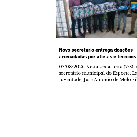
Novo secretário entrega doações
arrecadadas por atletas e técnicos
07/08/2026 Nesta sexta-feira (7/8),
secretário municipal do Esporte, L
Juventude, José Antônio de Melo Fi
a entrega de 5.873 fraldas geriátrica
arrecadadas durante a Campanha 
Atenção à Pessoa Idosa à Fundação
Social (FAS). A doação é uma contr
social de atletas, paratletas, técnicos
instituições contemplados pela Lei
Municipal de Incentivo ao Esporte.
Contato comercial
fraldas serão destinadas às unidade
mmjornale@gmail.com