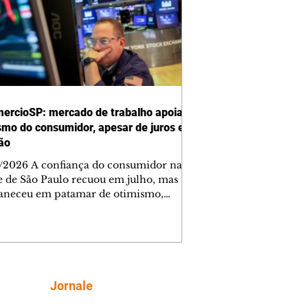
ercioSP: mercado de trabalho apoia
smo do consumidor, apesar de juros e
ção
/2026 A confiança do consumidor na
e de São Paulo recuou em julho, mas
neceu em patamar de otimismo,
ntada pelo mercado de trabalho. Ainda
, a combinação de juros elevados,
ção concentrada em itens essenciais e
comprometimento da renda vem
do as famílias a adotar uma postura
criteriosa nas decisões de compra,
Siga
Jornale
do a Federação do Comércio de Bens,