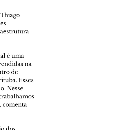
 Thiago 
es 
aestrutura 
al é uma 
vendidas na 
tro de 
ituba. Esses 
o. Nesse 
 trabalhamos 
, comenta 
o dos 