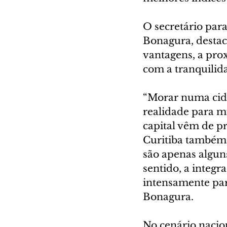
O secretário par
Bonagura, destac
vantagens, a pro
com a tranquilida
“Morar numa cida
realidade para mu
capital vêm de p
Curitiba também 
são apenas algu
sentido, a integr
intensamente par
Bonagura.
No cenário nacio