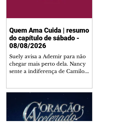
Quem Ama Cuida | resumo
do capítulo de sábado -
08/08/2026
Suely avisa a Ademir para não
chegar mais perto dela. Nancy
sente a indiferença de Camilo.
Tiago diz a Ingrid que ela não
tem competência para presidir a
joalheria. André conta a Pedro
que a associação de advogados
expulsou Ademir. Laurentino
contrata Adriana para servir no
restaurante. Adriana vê Pedro e
Bruna no restaurante. Bruna
provoca Adriana. Dora pede