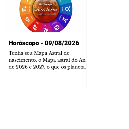
Horóscopo - 09/08/2026
Tenha seu Mapa Astral de
nascimento, o Mapa astral do Ano
de 2026 e 2027, o que os planetas
indicam para o seu: Trabalho,
Amor, Dinheiro, Saúde e Família.
Estudo com 35 páginas. Adquira
já através da nossa loja virtual ou
na loja física: rua Emiliano
Perneta 30 – loja 21 – galeria
Cezar Franco – centro –
Curitiba. Você pode pedir
também através do nosso