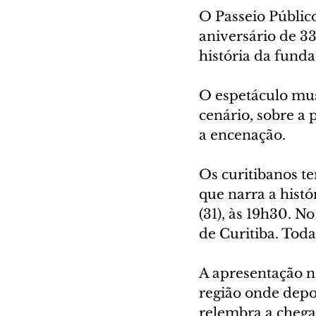
O Passeio Público
aniversário de 33
história da funda
O espetáculo mus
cenário, sobre a 
a encenação.
Os curitibanos te
que narra a histó
(31), às 19h30. 
de Curitiba. Toda
A apresentação n
região onde depo
relembra a chega