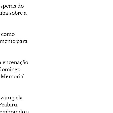
ésperas do 
iba sobre a 
o como 
lmente para 
 a encenação 
a domingo 
o Memorial 
avam pela 
eabiru, 
lembrando a 