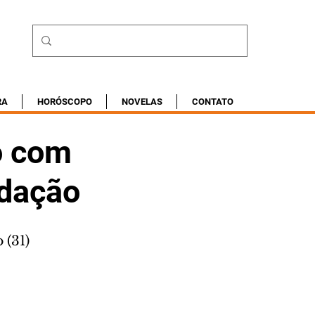
RA
HORÓSCOPO
NOVELAS
CONTATO
o com
ndação
 (31)