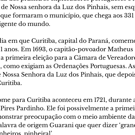
 de Nossa senhora da Luz dos Pinhais, sem esq
s que formaram o município, que chega aos 331
ligente do mundo.
dia em que Curitiba, capital do Paraná, comem
31 anos. Em 1693, o capitão-povoador Matheus 
primeira eleição para a Câmara de Vereadore
a, como exigiam as Ordenações Portuguesas. Ass
e Nossa Senhora da Luz dos Pinhais, que depois
ritiba.
e para Curitiba aconteceu em 1721, durante a 
Pires Pardinho. Ele foi possivelmente a primei
onstrar preocupação com o meio ambiente da 
alavra de origem Guarani que quer dizer ‘gran
heiros, pinheiral’.