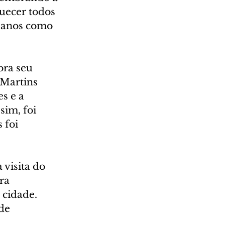
uecer todos 
 anos como 
ora seu 
Martins 
s e a 
im, foi 
 foi 
visita do 
ra 
cidade. 
de 