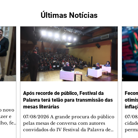
Últimas Notícias
Após recorde de público, Festival da
Fecom
Palavra terá telão para transmissão das
otimi
mesas literárias
infla
 o novo
azer e
07/08/2026 A grande procura do público
07/08
lho, fez
pelas mesas de conversa com autores
cidad
s
convidados do IV Festival da Palavra de
perma
de
Curitiba levou a Fundação Cultural de
suste