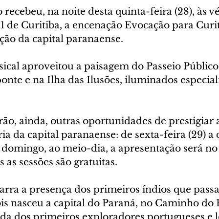
 recebeu, na noite desta quinta-feira (28), às v
1 de Curitiba, a encenação Evocação para Curit
ção da capital paranaense.
ical aproveitou a paisagem do Passeio Públic
ponte e na Ilha das Ilusões, iluminados especia
rão, ainda, outras oportunidades de prestigiar
ria da capital paranaense: de sexta-feira (29) 
No domingo, ao meio-dia, a apresentação será n
s as sessões são gratuitas.
arra a presença dos primeiros índios que pass
is nasceu a capital do Paraná, no Caminho do P
da dos primeiros exploradores portugueses e 