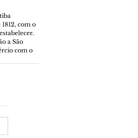
iba 
 1812, com o 
stabelecer. 
o a São 
ércio com o 