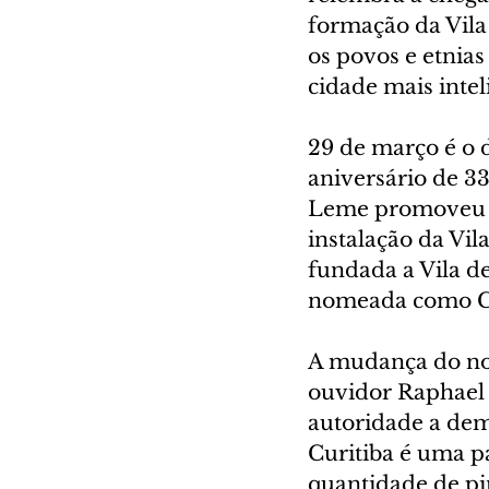
formação da Vila
os povos e etnia
cidade mais inte
29 de março é o 
aniversário de 3
Leme promoveu a 
instalação da Vil
fundada a Vila d
nomeada como Cu
A mudança do nom
ouvidor Raphael 
autoridade a dem
Curitiba é uma p
quantidade de pin