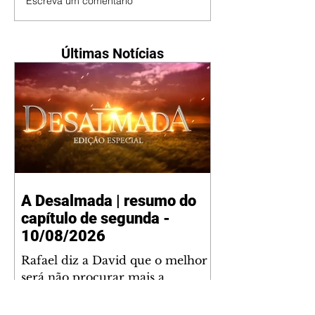
Escreva um comentário
Últimas Notícias
A Desalmada | resumo do
capítulo de segunda -
10/08/2026
Rafael diz a David que o melhor
será não procurar mais a
Fernanda e se casar com Isabela.
Júlia diz a Otávio que sua esposa