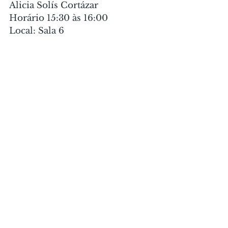
Alicia Solís Cortázar
Horário 15:30 às 16:00
Local: Sala 6
Gaita de Fole
Carlos Simas
Horário 16:00 às 16:30
Local: Palco
SARAU
Horário 16:00 às 17:00
Local: Biblioteca IC
Bruxelas Capital do chocolate
Márcia Lebois
Horário 16:00 às 17:00
Local: Sala 10 - AF