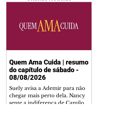
Quem Ama Cuida | resumo
do capítulo de sábado -
08/08/2026
Suely avisa a Ademir para não
chegar mais perto dela. Nancy
sente a indiferença de Camilo.
Tiago diz a Ingrid que ela não
tem competência para presidir a
joalheria. André conta a Pedro
que a associação de advogados