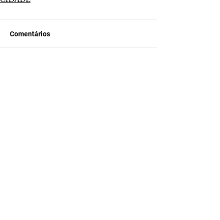
Comentários
Escreva um comentário
Últimas Notícias
Quem Ama Cuida | resumo