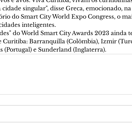
ôs e avós. Viva Curitiba, vivam os curitibinhas,
a cidade singular", disse Greca, emocionado, na
rio do Smart City World Expo Congress, o mai
cidades inteligentes.
ades" do World Smart City Awards 2023 ainda 
de Curitiba: Barranquilla (Colômbia), Izmir (Tur
is (Portugal) e Sunderland (Inglaterra).