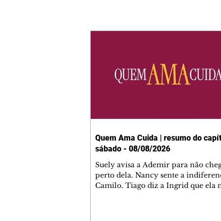
Quem Ama Cuida | resumo do capít
sábado - 08/08/2026
Suely avisa a Ademir para não che
perto dela. Nancy sente a indiferen
Camilo. Tiago diz a Ingrid que ela
competência para presidir a joalher
André conta a Pedro que a associaç
advogados expulsou Ademir. Laure