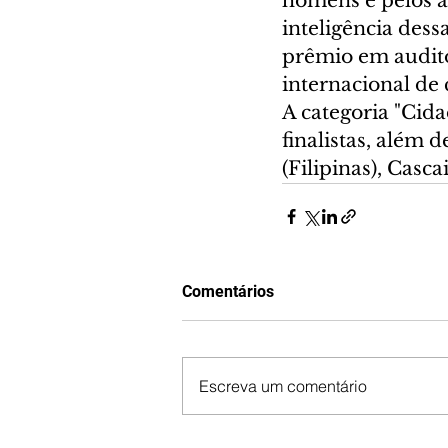
homens e pelos av
inteligência dess
prêmio em auditó
internacional de 
A categoria "Cid
finalistas, além 
(Filipinas), Casca
Comentários
Escreva um comentário