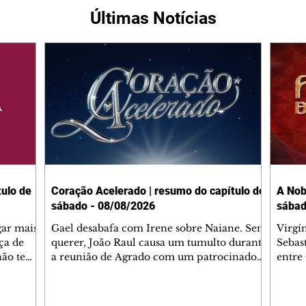
Últimas Notícias
ulo de
Coração Acelerado | resumo do capítulo de
A Nob
sábado - 08/08/2026
sábad
gar mais
Gael desabafa com Irene sobre Naiane. Sem
Virgí
ça de
querer, João Raul causa um tumulto durante
Sebas
 não tem
a reunião de Agrado com um patrocinador.
entre
ia.
Zilá orienta Osmar a seguir Cinara, que
que B
ão de
percebe a movimentação e alerta Ronei.
nega 
ntino
Palhares confronta Cinara sobre a
Tonho