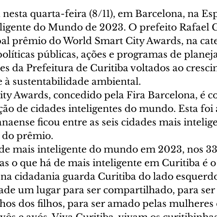
ta nesta quarta-feira (8/11), em Barcelona, na Es
ligente do Mundo de 2023. O prefeito Rafael 
pal prêmio do World Smart City Awards, na cate
políticas públicas, ações e programas de plane
es da Prefeitura de Curitiba voltados ao cresc
 à sustentabilidade ambiental.
ty Awards, concedido pela Fira Barcelona, é c
ão de cidades inteligentes do mundo. Esta foi 
anaense ficou entre as seis cidades mais intelig
s do prêmio.
dade mais inteligente do mundo em 2023, nos 33
as o que há de mais inteligente em Curitiba é o
a cidadania guarda Curitiba do lado esquerdo
dade um lugar para ser compartilhado, para ser
filhos dos filhos, para ser amado pelas mulheres 