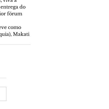
 viva a 
 entrega do 
or fórum  
teve como 
quia), Makati 