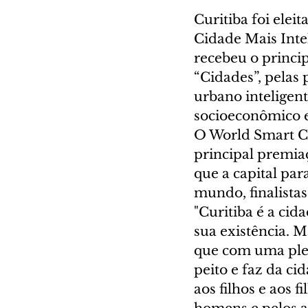
Curitiba foi elei
Cidade Mais Inte
recebeu o princi
“Cidades”, pelas 
urbano inteligent
socioeconômico e
O World Smart Ci
principal premiaç
que a capital par
mundo, finalista
"Curitiba é a ci
sua existência. M
que com uma plen
peito e faz da ci
aos filhos e aos 