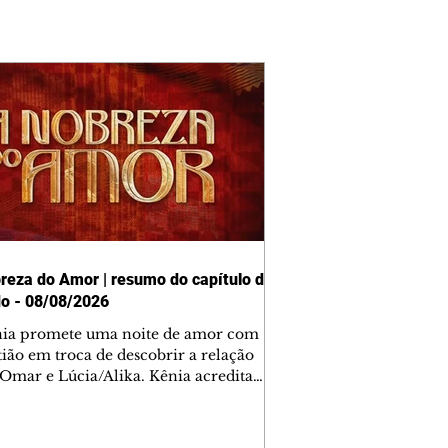
reza do Amor | resumo do capítulo de
o - 08/08/2026
nia promete uma noite de amor com
tião em troca de descobrir a relação
 Omar e Lúcia/Alika. Kênia acredita
inta esteja mesmo ao lado de Jendal, e
o convite para jantar com os dois.
 desabafa com Casemiro e conta que