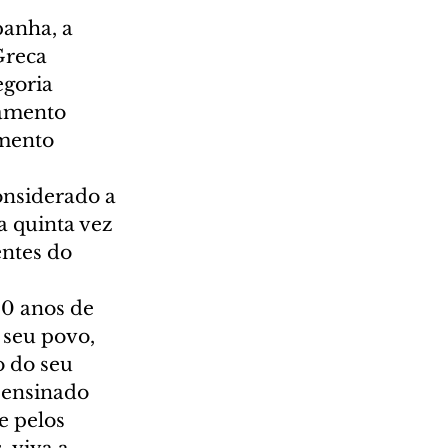
panha, a 
Greca 
goria 
jamento 
imento 
onsiderado a 
a quinta vez 
entes do 
0 anos de 
 seu povo, 
 do seu 
 ensinado 
e pelos 