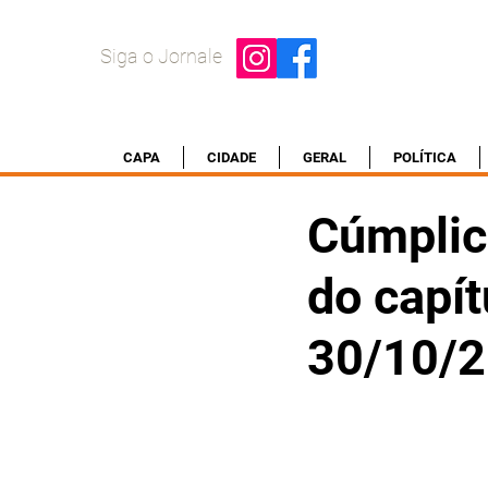
Siga o Jornale
CAPA
CIDADE
GERAL
POLÍTICA
Cúmplic
do capít
30/10/