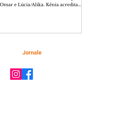
 Omar e Lúcia/Alika. Kênia acredita
inta esteja mesmo ao lado de Jendal, e
o convite para jantar com os dois.
 desabafa com Casemiro e conta que
ília de Lúcia/Alika tem uma dívida
mar. Ana Maria vai à casa de Manoel
estratada por Fortunato. José e Omar
tam sobre a possível jazida de
Siga
Jornale
tênio na região. Virgínia provoca
nes na frente de Marta. Binta s