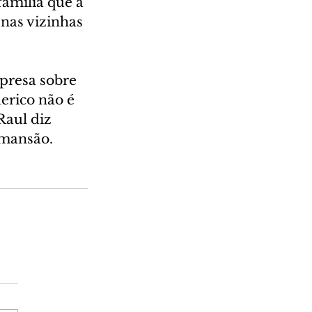
amília que a 
nas vizinhas 
presa sobre 
erico não é 
Raul diz 
 mansão.