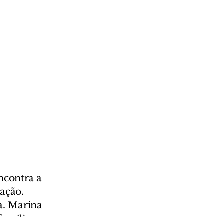
ncontra a 
ação. 
a. Marina 