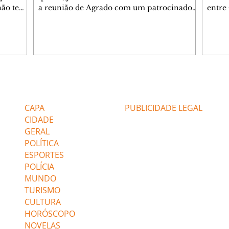
 não tem
a reunião de Agrado com um patrocinador.
entre
ia.
Zilá orienta Osmar a seguir Cinara, que
que B
ão de
percebe a movimentação e alerta Ronei.
nega 
ntino
Palhares confronta Cinara sobre a
Tonho
aproximação com Ronei. Eduarda pensa
a fam
una no
em pedir a Valéria para ficar com Sol. Gael
com O
a. Dora
decide terminar com Naiane. João Raul
e é d
m
inventa para Agrado que não está
comen
Editorias
Editais Certificados
Lyris
conseguindo conviver com seu sucesso, e
tungs
urante de
termina o relacionamento dos dois.
Dióge
CAPA
PUBLICIDADE LEGAL
CIDADE
GERAL
POLÍTICA
ESPORTES
POLÍCIA
MUNDO
TURISMO
CULTURA
HORÓSCOPO
NOVELAS