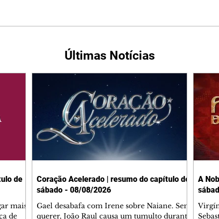
Últimas Notícias
ulo de
Coração Acelerado | resumo do capítulo de
A Nob
sábado - 08/08/2026
sábad
gar mais
Gael desabafa com Irene sobre Naiane. Sem
Virgí
ça de
querer, João Raul causa um tumulto durante
Sebas