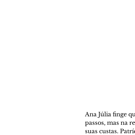
Ana Júlia finge q
passos, mas na r
suas custas. Patr