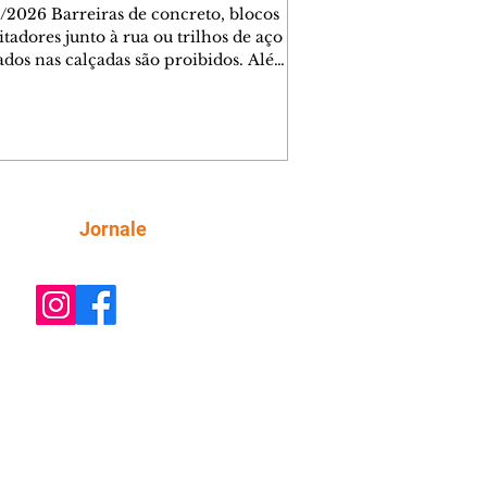
/2026 Barreiras de concreto, blocos
tadores junto à rua ou trilhos de aço
lados nas calçadas são proibidos. Além
rem obstáculos para a livre circulação
destres, essas estruturas podem causar
rar acidentes de trânsito — e os
ietários dos imóveis podem ser
sabilizados. O alerta é do Instituto de
isa e Planejamento de Ponta Grossa
), que está intensificando a
Siga
Jornale
ização sobre as calçadas, o que inclui
 barreiras. Um ca