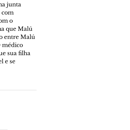
a junta 
e com 
om o 
ma que Malú 
o entre Malú 
O médico 
e sua filha 
l e se 