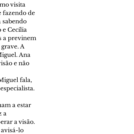
mo visita 
e fazendo de 
a sabendo 
 e Cecília 
s a previnem 
grave. A 
Miguel. Ana 
isão e não 
iguel fala, 
specialista.
ham a estar 
 a 
rar a visão. 
avisá-lo 