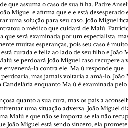
de que assuma o caso de sua filha. Padre Ansel
João Miguel e afirma que ele está desesperado 
rar uma solução para seu caso. João Miguel fic
ontratou o médico que cuidará de Malú. Patrício
a que será examinada por um especialista, ma
ente muitas esperanças, pois seu caso é muito 
está curada e feliz ao lado de seu filho e João 
Malú se perdoará João Miguel caso recupere a v
e envenená-la contra ele. Malú responde que 
erdoaria, mas jamais voltaria a amá-lo. João M
m Candelária enquanto Malú é examinada pelo e
nçosa quanto a sua cura, mas os pais a aconsel
nfrentar uma situação adversa. João Miguel diz
ma Malú e que não se importa se ela não recupe
e João Miguel está sendo sincero, ela promete 