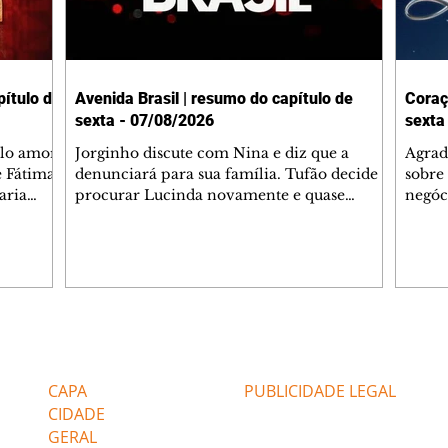
ítulo de
Avenida Brasil | resumo do capítulo de
Coraç
sexta - 07/08/2026
sexta
elo amor
Jorginho discute com Nina e diz que a
Agrad
e Fátima
denunciará para sua família. Tufão decide
sobre 
aria
procurar Lucinda novamente e quase
negóc
u
encontra Nina no lixão. Débora se
Janet
do,
preocupa com Jorginho. Monalisa pede que
Verôn
esteve
Olenka não a deixe sozinha. Tufão
inform
 Alika o
encontra Jorginho e o leva para casa. Max é
procu
. Chinua
hostil com Carminha. Diógenes se irrita
que e
quando Tavinho diz que não negociará o
decep
 Pascoal
passe de Roni por causa de sua sexualidade.
que s
Editorias
Editais Certificados
re que
Janaína admite para Jorginho que Lúcio e
preoc
r aos
Max estavam envolvidos na tentativa de
Cinar
CAPA
PUBLICIDADE LEGAL
assalto à
desco
CIDADE
GERAL