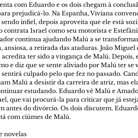
menta com Eduardo e os dois chegam à conclus
para prejudicá-lo. Na Espanha, Viviana convenc
sendo infiel, depois aproveita que ele está soz
io contrata Israel como seu motorista e Estefâni
mador continua ajudando Malú a se transforma
a, ansiosa, a retirada das ataduras. João Miguel
acredita ter sido a vingança de Malú. Depois, 
 e diz que se sente aliviado por Malú ter se v
 sentirá culpado pelo que fez no passado. Cand
m Malú a desistir da carreira de atriz, mas ela
ntinuar estudando. Eduardo vê Malú e Amador
el, que vai procurá-la para criticar que já estej
antes do divórcio. Os dois discutem. Eduardo
stá com ciúmes de Malú.
e novelas