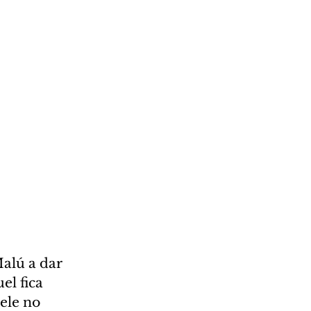
alú a dar 
el fica 
ele no 