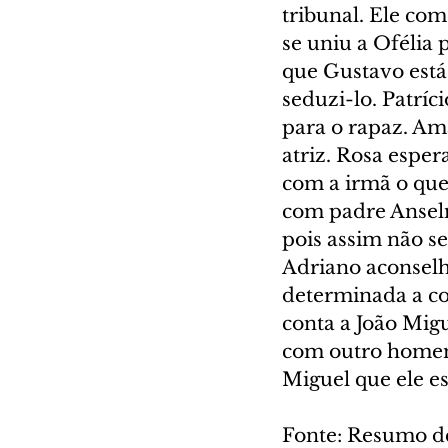
tribunal. Ele co
se uniu a Ofélia 
que Gustavo está 
seduzi-lo. Patríc
para o rapaz. A
atriz. Rosa esper
com a irmã o que 
com padre Anselmo
pois assim não se
Adriano aconselha
determinada a co
conta a João Migu
com outro homem 
Miguel que ele e
Fonte: Resumo d