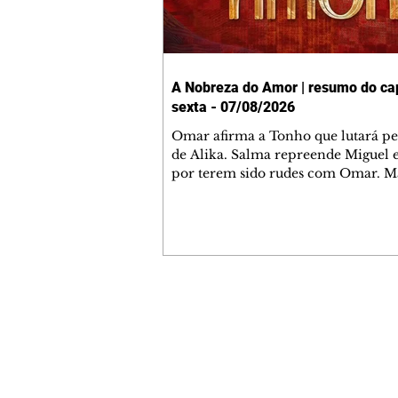
A Nobreza do Amor | resumo do cap
sexta - 07/08/2026
Omar afirma a Tonho que lutará p
de Alika. Salma repreende Miguel 
por terem sido rudes com Omar. M
Helena aconselha Manoel sobre se
namoro com Ana Maria. Pressiona
Bakari revela a Jendal que Chinua 
em terras inimigas. Omar pede que
acompanhe até a agência bancária
alerta Dumi, Akin e Ladisa sobre as
desconfianças de Jendal, que sonda
Contato comercial
sobre seu conselheiro. Chinua suge
mmjornale@gmail.com
Kênia reveja sua decisão de se junta
Telefone: (41) 99978-9956
rebel
Redação