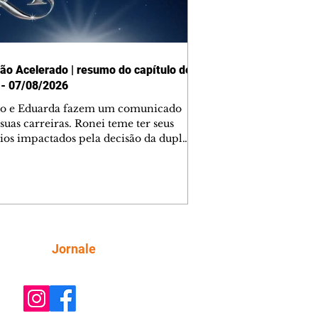
ão Acelerado | resumo do capítulo de
 - 07/08/2026
o e Eduarda fazem um comunicado
suas carreiras. Ronei teme ter seus
ios impactados pela decisão da dupla.
e decide prestar queixa contra
ica. Gael descobre que Naiane passou
ações sigilosas para Talita. Ronei
ra Verônica novamente e descobre
la deixou Bom Retorno. Gael se
ciona com Naiane. Valéria anuncia
e mudará de país, e Eduarda se
Siga
Jornale
upa com Sol. Palhares desconfia de
a em relação a Zilá. Ronei e Cinara
nfia