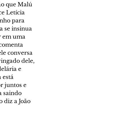
ão que Malú 
e Letícia 
inho para 
a se insinua 
r em uma 
 comenta 
ele conversa 
ingado dele, 
elária e 
 está 
 juntos e 
a saindo 
 diz a João 