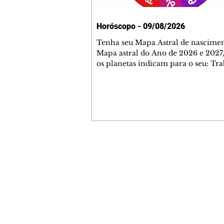
Horóscopo - 09/08/2026
Tenha seu Mapa Astral de nascimen
Mapa astral do Ano de 2026 e 2027,
os planetas indicam para o seu: Tra
Amor, Dinheiro, Saúde e Família. E
com 35 páginas. Adquira já através 
loja virtual ou na loja física: rua E
Perneta 30 – loja 21 – galeria Ceza
– centro – Curitiba. Você pode ped
também através do nosso Whatsapp
receber seu livro virtual: (41) 99719
Escute o programa Bom Dia Astral 
Contato comercial
da Rádio Cultura AM 930 e t
mmjornale@gmail.com
Telefone: (41) 99978-9956
Redação
E-mail:
redacaojornale@gmail.com