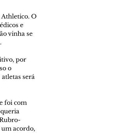
Athletico. O 
édicos e 
ão vinha se 
.
tivo, por 
so o 
atletas será 
e foi com 
 queria 
 Rubro-
a um acordo, 