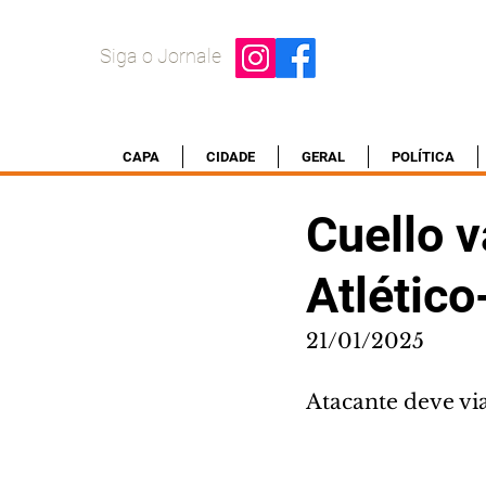
Siga o Jornale
CAPA
CIDADE
GERAL
POLÍTICA
Cuello v
Atlétic
21/01/2025
Atacante deve vi