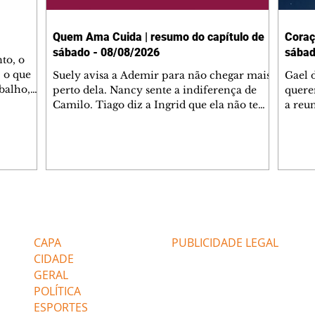
Quem Ama Cuida | resumo do capítulo de
Coraç
sábado - 08/08/2026
sábad
to, o
 o que
Suely avisa a Ademir para não chegar mais
Gael 
balho,
perto dela. Nancy sente a indiferença de
quere
studo
Camilo. Tiago diz a Ingrid que ela não tem
a reu
da nossa
competência para presidir a joalheria.
Zilá 
miliano
André conta a Pedro que a associação de
perce
r Franco
advogados expulsou Ademir. Laurentino
Palha
ir
contrata Adriana para servir no
aprox
 e
restaurante. Adriana vê Pedro e Bruna no
em pe
-0645.
restaurante. Bruna provoca Adriana. Dora
decid
através
pede ajuda a André para marcar um
inven
Editorias
Editais Certificados
encontro com Suely. Adriana diz a Lyris
conse
que está feliz trabalhando no restaurante de
termi
CAPA
PUBLICIDADE LEGAL
Nanc
CIDADE
GERAL
POLÍTICA
ESPORTES