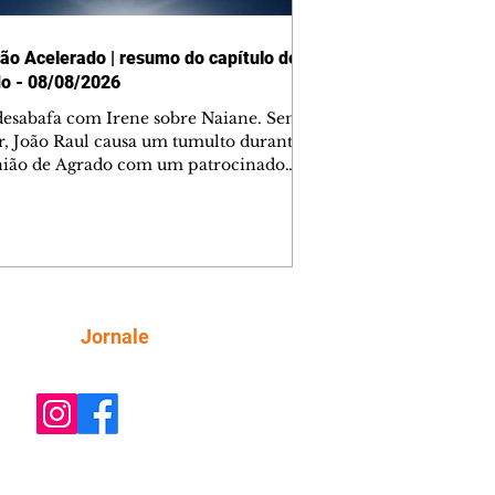
ão Acelerado | resumo do capítulo de
o - 08/08/2026
desabafa com Irene sobre Naiane. Sem
r, João Raul causa um tumulto durante
nião de Agrado com um patrocinador.
orienta Osmar a seguir Cinara, que
be a movimentação e alerta Ronei.
res confronta Cinara sobre a
imação com Ronei. Eduarda pensa
dir a Valéria para ficar com Sol. Gael
e terminar com Naiane. João Raul
ta para Agrado que não está
Siga
Jornale
guindo conviver com seu sucesso, e
na o relacionamento dos dois.