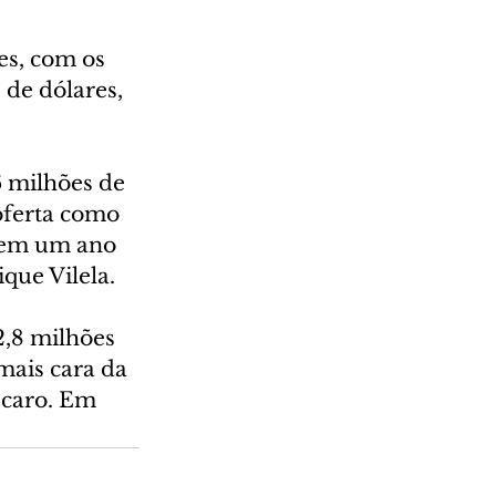
es, com os 
 de dólares, 
 milhões de 
 oferta como 
e em um ano 
que Vilela.
,8 milhões 
mais cara da 
 caro. Em 