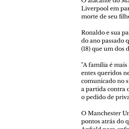
O atacante do Ma
Liverpool em part
morte de seu fil
Ronaldo e sua pa
do ano passado q
(18) que um dos 
"A família é mai
entes queridos n
comunicado no si
a partida contra 
o pedido de priva
O Manchester Uni
pontos atrás do 