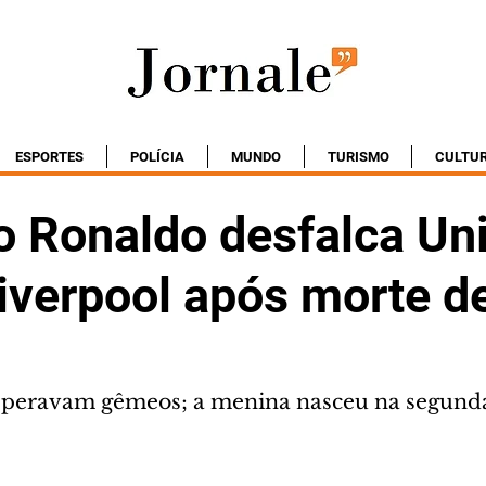
ESPORTES
POLÍCIA
MUNDO
TURISMO
CULTU
o Ronaldo desfalca Un
iverpool após morte de
speravam gêmeos; a menina nasceu na segunda