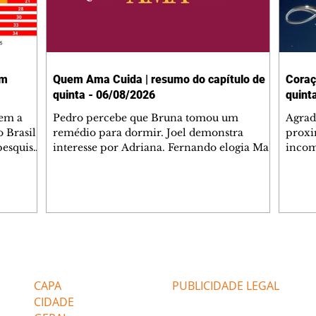
em
Quem Ama Cuida | resumo do capítulo de
Coraç
quinta - 06/08/2026
quint
tem a
Pedro percebe que Bruna tomou um
Agrad
 Brasil,
remédio para dormir. Joel demonstra
proxi
pesquisas
interesse por Adriana. Fernando elogia Mau
incom
lgada no
Mau. Bia não gosta quando Brigitte e Rafael
desab
 a
se sentam à mesa com ela e César,
dias 
entes
atrapalhando o jantar romântico do casal.
ter u
Bruna se aproveita da preocupação de
confr
 na área,
Pedro com sua saúde para manter o marido
conhe
 Paulo e
ao seu lado. Elenice acusa Rosa por seu
possív
desentendimento com Adriana. Joel
Verôn
Editorias
Editais Certificados
 (47%),
convida Adriana e a família para jantar no
em de
restaurante. Otoniel se depara com o
ajuda
CAPA
PUBLICIDADE LEGAL
retrato de Franc
CIDADE