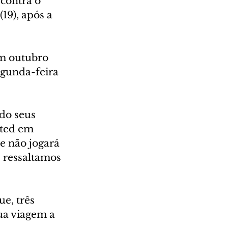
contra o 
19), após a 
m outubro 
gunda-feira 
do seus 
ited em 
e não jogará 
e ressaltamos 
e, três 
ua viagem a 