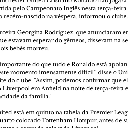
nchester United Cristiano Ronaldo não jogará 
ida pelo Campeonato Inglês nesta terça-feira (
ho recém-nascido na véspera, informou o clube.
rceira Georgina Rodriguez, que anunciaram e
ue estavam esperando gêmeos, disseram na se
dois bebês morreu.
s importante do que tudo e Ronaldo está apoian
este momento imensamente difícil", disse o Un
te do clube. "Assim, podemos confirmar que el
o Liverpool em Anfield na noite de terça-feira 
cidade da família."
ted está em quinto na tabela da Premier Leagu
quarto colocado Tottenham Hotspur, antes de s