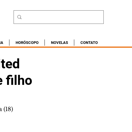
RA
HORÓSCOPO
NOVELAS
CONTATO
ited
 filho
 (18)