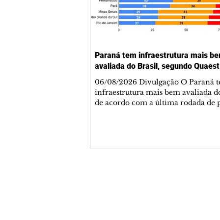
Paraná tem infraestrutura mais b
avaliada do Brasil, segundo Quaest
06/08/2026 Divulgação O Paraná 
infraestrutura mais bem avaliada do
de acordo com a última rodada de 
da Genial/Quaest nos estados, divu
fim de julho. O instituto questionou
população de 10 estados sobre difer
áreas de governo e os paranaenses
cravaram 59% de avaliação positiva
índice superior a estados como São
Minas Gerais. Na nova rodada, depois do
Contato comercial
Paraná aparecem Goiás (54%), Ceará
mmjornale@gmail.com
Bahia (46%) e São Paulo (44%
Telefone: (41) 99978-9956