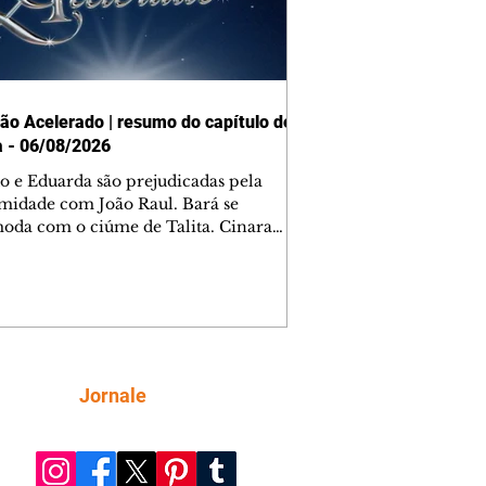
ão Acelerado | resumo do capítulo de
a - 06/08/2026
o e Eduarda são prejudicadas pela
midade com João Raul. Bará se
oda com o ciúme de Talita. Cinara
afa com Ronei e decide passar uns
na casa de Palhares. Agrado pede para
ma conversa com Eduarda. Janete
onta Zilá, que garante à irmã que não
ce Verônica. Ronei reconhece uma
el bolsa de Zilá entre os pertences de
ica, e liga para Cinara. Agrado pensa
Siga
Jornale
sfazer sua dupla com Eduarda para
r João Raul sem prejudicar a amiga.