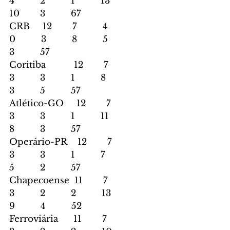
4          2          1          13        
10        3          67
CRB     12        7          4          
0          3          8          5          
3          57
Coritiba           12        7          
3          3          1          8          
3          5          57
Atlético-GO     12        7          
3          3          1          11        
8          3          57
Operário-PR    12        7          
3          3          1          7          
5          2          57
Chapecoense  11        7          
3          2          2          13        
9          4          52
Ferroviária      11        7          