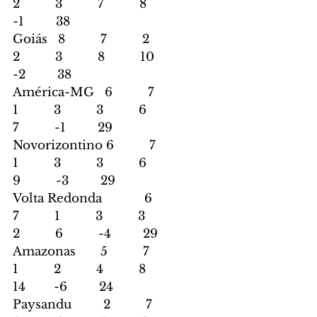
2          3          7          8          
-1         38
Goiás   8          7          2          
2          3          8          10        
-2         38
América-MG   6          7          
1          3          3          6          
7          -1         29
Novorizontino 6          7          
1          3          3          6          
9          -3         29
Volta Redonda            6          
7          1          3          3          
2          6          -4         29
Amazonas       5          7          
1          2          4          8          
14        -6         24
Paysandu         2          7          