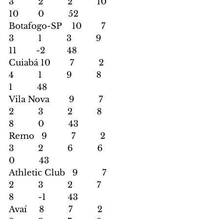
3          2          2          10        
10        0          52
Botafogo-SP    10        7          
3          1          3          9          
11        -2         48
Cuiabá 10        7          2          
4          1          9          8          
1          48
Vila Nova        9          7          
2          3          2          8          
8          0          43
Remo   9          7          2          
3          2          6          6          
0          43
Athletic Club   9          7          
2          3          2          7          
8          -1         43
Avaí     8          7          2          