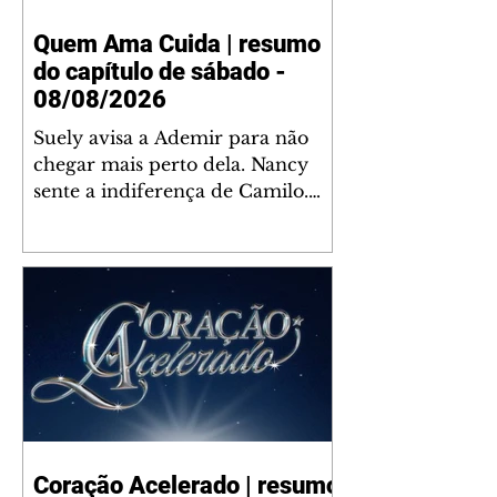
Quem Ama Cuida | resumo
do capítulo de sábado -
08/08/2026
Suely avisa a Ademir para não
chegar mais perto dela. Nancy
sente a indiferença de Camilo.
Tiago diz a Ingrid que ela não
tem competência para presidir a
joalheria. André conta a Pedro
que a associação de advogados
expulsou Ademir. Laurentino
contrata Adriana para servir no
restaurante. Adriana vê Pedro e
Bruna no restaurante. Bruna
provoca Adriana. Dora pede
ajuda a André para marcar um
Coração Acelerado | resumo
encontro com Suely. Adriana diz