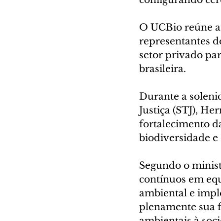
O UCBio reúne até
representantes do
setor privado pa
brasileira.
Durante a soleni
Justiça (STJ), H
fortalecimento d
biodiversidade e 
Segundo o minist
contínuos em equi
ambiental e imp
plenamente sua f
ambientais à soc