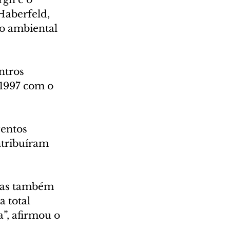
Haberfeld, 
ão ambiental 
ntros 
 1997 com o 
entos 
ntribuíram 
mas também 
 total 
”, afirmou o 