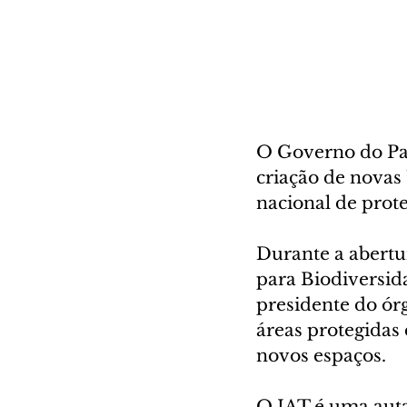
O Governo do Par
criação de novas
nacional de prote
Durante a abertu
para Biodiversida
presidente do ór
áreas protegidas
novos espaços. 
O IAT é uma auta