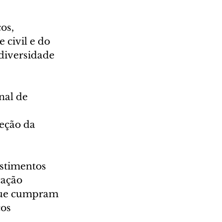
os, 
 civil e do 
diversidade 
nal de 
eção da 
stimentos 
cação 
que cumpram 
os 