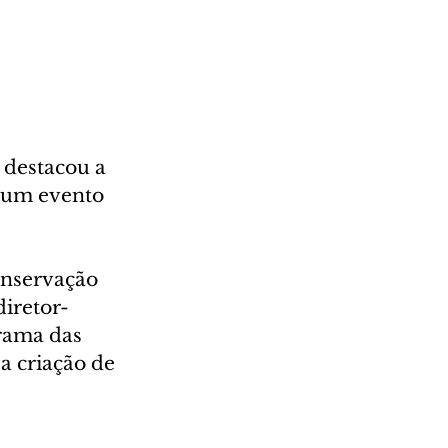
 destacou a 
 um evento 
onservação 
diretor-
rama das 
a criação de 