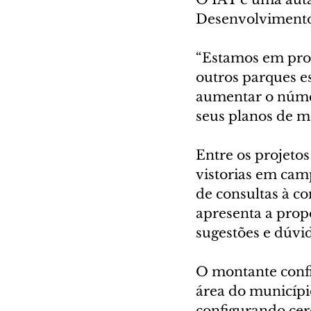
Desenvolvimento 
“Estamos em proc
outros parques e
aumentar o númer
seus planos de m
Entre os projetos
vistorias em camp
de consultas à c
apresenta a prop
sugestões e dúvid
O montante config
área do municípi
configurando cerc