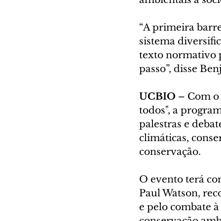
“A primeira barr
sistema diversifi
texto normativo 
passo”, disse Ben
UCBIO
 – Com o 
todos", a program
palestras e deba
climáticas, conse
conservação.
O evento terá com
Paul Watson, rec
e pelo combate à 
conservação ambie