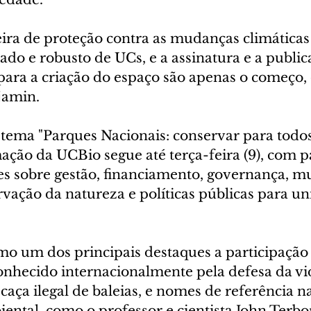
eira de proteção contra as mudanças climáticas
cado e robusto de UCs, e a assinatura e a publi
para a criação do espaço são apenas o começo, 
jamin.
tema "Parques Nacionais: conservar para todos
ação da UCBio segue até terça-feira (9), com pa
tes sobre gestão, financiamento, governança, m
rvação da natureza e políticas públicas para un
o um dos principais destaques a participação d
onhecido internacionalmente pela defesa da v
caça ilegal de baleias, e nomes de referência na
ntal, como o professor e cientista John Terbor