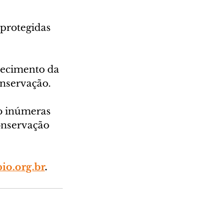
protegidas 
uecimento da 
onservação.
o inúmeras 
onservação 
io.org.br
.