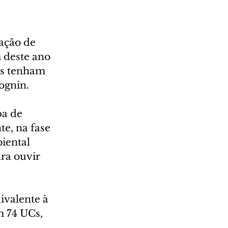
ação de 
 deste ano 
es tenham 
ognin.
pa de 
e, na fase 
iental 
ra ouvir 
ivalente à 
 74 UCs, 