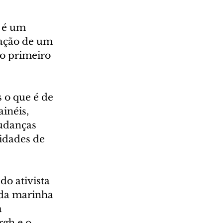
 é um 
cação de um 
o primeiro 
 o que é de 
inéis, 
udanças 
idades de 
o ativista 
ida marinha 
 
gh e o 